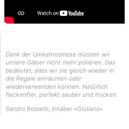
Dank der Umkehrosmose müssen wir
unsere Gläser nicht mehr polieren. Das
bedeutet, dass wir sie gleich wieder in
die Regale einräumen oder
wiederverwenden können. Natürlich
fleckenfrei, perfekt sauber und trocken.
Sandro Rossetti
,
Inhaber »Giuliano«