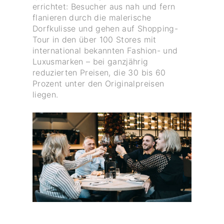
errichtet: Besucher aus nah und fern
flanieren durch die malerische
Dorfkulisse und gehen auf Shopping-
Tour in den über 100 Stores mit
international bekannten Fashion- und
Luxusmarken – bei ganzjährig
reduzierten Preisen, die 30 bis 60
Prozent unter den Originalpreisen
liegen.