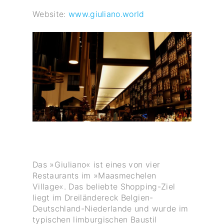
Website:
www.giuliano.world
Das »Giuliano« ist eines von vier
Restaurants im »Maasmechelen
Village«. Das beliebte Shopping-Ziel
liegt im Dreiländereck Belgien-
Deutschland-Niederlande und wurde im
typischen limburgischen Baustil