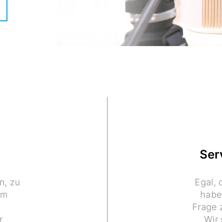
Ser
n, zu
Egal, 
um
haben
Frage 
r
Wir 