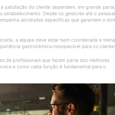
e a satisfação do cliente dependem, em grande parte
u estabelecimento. Desde os gestores até o pessoa
esempenha atividades específicas que garantem o bo
eceita, a equipe deve estar bem coordenada e trein
xperiência gastronômica inesquecível para os cliente
es de profissionais que fazem parte dos melhores
rvice e como cada função é fundamental para o