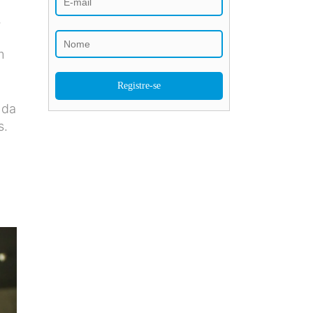
,
l
m
ada
s.