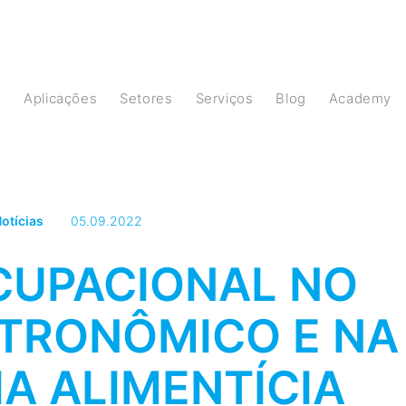
s
Aplicações
Setores
Serviços
Blog
Academy
otícias
05.09.2022
CUPACIONAL NO
TRONÔMICO E NA
IA ALIMENTÍCIA