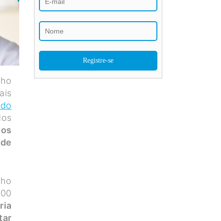
lho
ais
 do
dos
tos
 de
lho
300
ria
tar