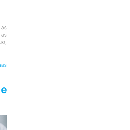
 as
 as
uo,
has
de