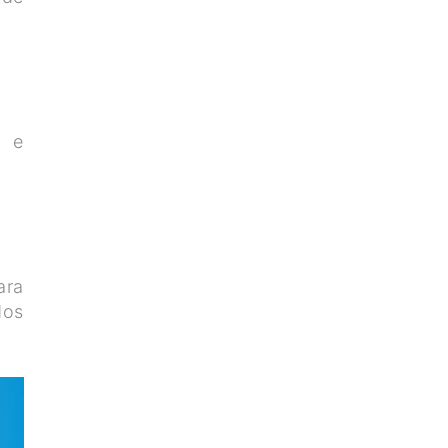
r e
ara
dos