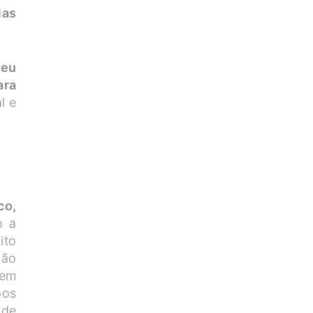
ias
ceu
ara
l e
co,
o a
ito
ção
 em
pos
úde