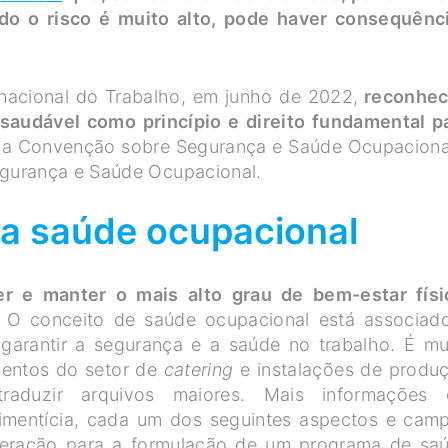
do o risco é muito alto, pode haver consequênc
rnacional do Trabalho, em junho de 2022,
reconhe
saudável como princípio e direito fundamental p
na Convenção sobre Segurança e Saúde Ocupaciona
gurança e Saúde Ocupacional.
a saúde ocupacional
r e manter o mais alto grau de bem-estar físi
O conceito de saúde ocupacional está associad
a garantir a segurança e a saúde no trabalho. É mu
mentos do setor de
catering
e instalações de produ
aduzir arquivos maiores. Mais informações
imentícia, cada um dos seguintes aspectos e cam
deração para a formulação de um programa de sa