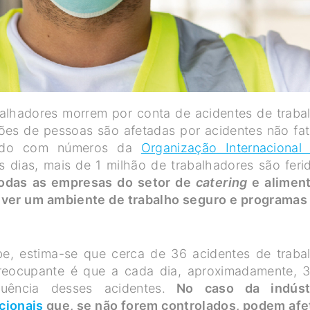
balhadores morrem por conta de acidentes de traba
ões de pessoas são afetadas por acidentes não fat
cordo com números da
Organização Internacional
os dias, mais de 1 milhão de trabalhadores são feri
odas as empresas do setor de
catering
e alimen
lver um ambiente de trabalho seguro e programas
be, estima-se que cerca de 36 acidentes de traba
reocupante é que a cada dia, aproximadamente, 
ência desses acidentes.
No caso da indúst
cionais
que, se não forem controlados, podem afe