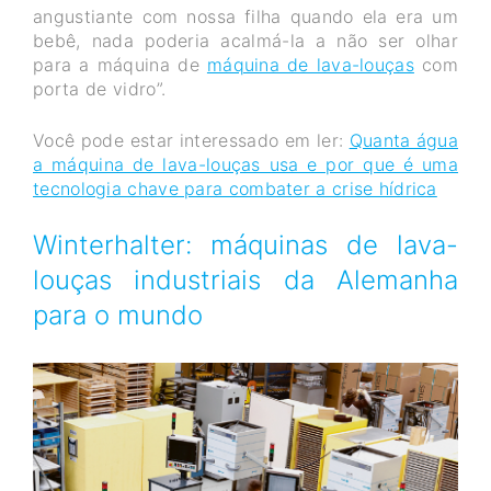
angustiante com nossa filha quando ela era um
bebê, nada poderia acalmá-la a não ser olhar
para a máquina de
máquina de lava-louças
com
porta de vidro”.
Você pode estar interessado em ler:
Quanta água
a máquina de lava-louças usa e por que é uma
tecnologia chave para combater a crise hídrica
Winterhalter: máquinas de lava-
louças industriais da Alemanha
para o mundo