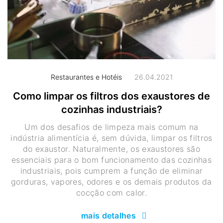
Restaurantes e Hotéis
26.04.2021
Como limpar os filtros dos exaustores de
cozinhas industriais?
Um dos desafios de limpeza mais comum na
indústria alimentícia é, sem dúvida, limpar os filtros
do exaustor. Naturalmente, os exaustores são
essenciais para o bom funcionamento das cozinhas
industriais, pois cumprem a função de eliminar
gorduras, vapores, odores e os demais produtos da
cocção com calor.
mais detalhes