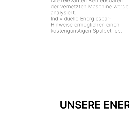
Alle relevanten Betriebsdaten
der vernetzten Maschine werde
analysiert.
Individuelle Energiespar-
Hinweise ermöglichen einen
kostengünstigen Spülbetrieb.
UNSERE ENER