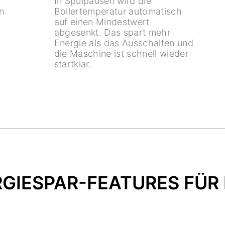
In Spülpausen wird die
n
Boilertemperatur automatisch
auf einen Mindestwert
abgesenkt. Das spart mehr
Energie als das Ausschalten und
die Maschine ist schnell wieder
startklar.
GIESPAR-FEATURES FÜR D