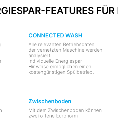
GIESPAR-FEATURES FÜR D
CONNECTED WASH
g
Alle relevanten Betriebsdaten
der vernetzten Maschine werden
analysiert.
m
Individuelle Energiespar-
Hinweise ermöglichen einen
kostengünstigen Spülbetrieb.
Zwischenboden
m
Mit dem Zwischenboden können
zwei offene Euronorm-