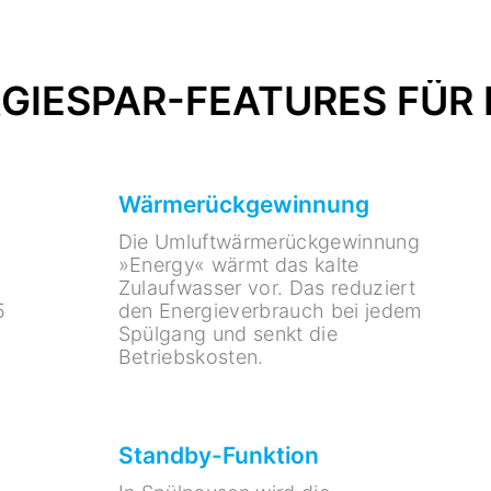
GIESPAR-FEATURES FÜR D
Wärmerückgewinnung
Die Umluftwärmerückgewinnung
»Energy« wärmt das kalte
Zulaufwasser vor. Das reduziert
5
den Energieverbrauch bei jedem
Spülgang und senkt die
Betriebskosten.
Standby-Funktion