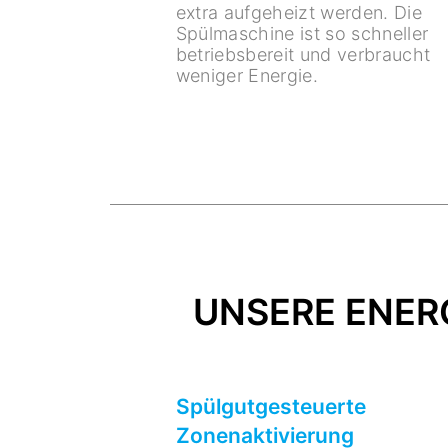
extra aufgeheizt werden. Die
Spülmaschine ist so schneller
betriebsbereit und verbraucht
weniger Energie.
UNSERE ENERG
Spülgutgesteuerte
Zonenaktivierung