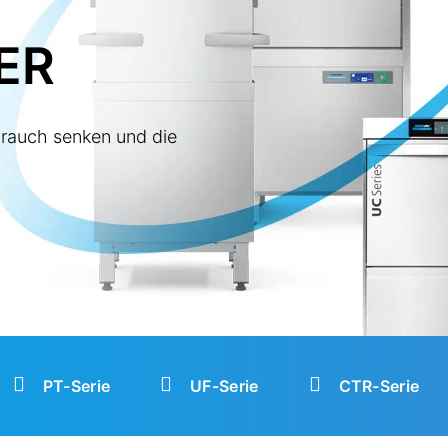
ER
rauch senken und die
PT-Serie
UF-Serie
CTR-Serie