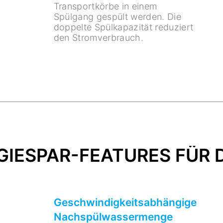
Transportkörbe in einem
Spülgang gespült werden. Die
doppelte Spülkapazität reduziert
den Stromverbrauch.
IESPAR-FEATURES FÜR D
Geschwindigkeitsabhängige
Nachspülwassermenge