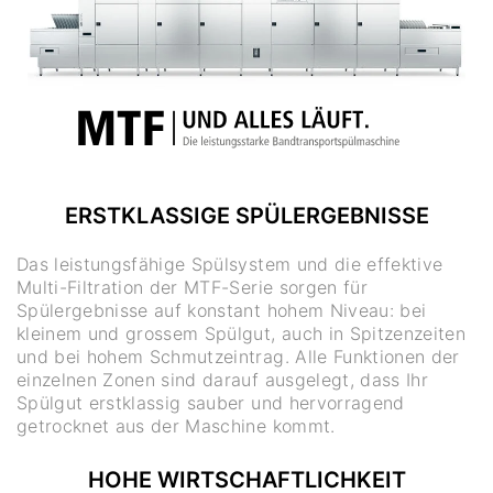
ERSTKLASSIGE SPÜLERGEBNISSE
Das leistungsfähige Spülsystem und die effektive
Multi-Filtration der MTF-Serie sorgen für
Spülergebnisse auf konstant hohem Niveau: bei
kleinem und grossem Spülgut, auch in Spitzenzeiten
und bei hohem Schmutzeintrag. Alle Funktionen der
einzelnen Zonen sind darauf ausgelegt, dass Ihr
Spülgut erstklassig sauber und hervorragend
getrocknet aus der Maschine kommt.
HOHE WIRTSCHAFTLICHKEIT