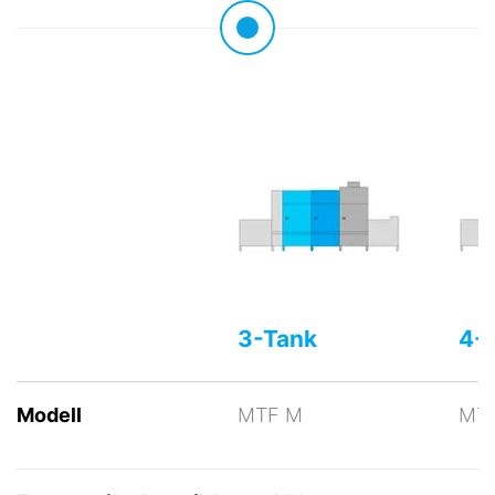
3-Tank
4-
Modell
MTF M
MTF