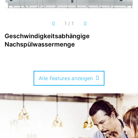
1
/
1
Geschwindigkeitsabhängige
C
Nachspülwassermenge
Alle Features anzeigen