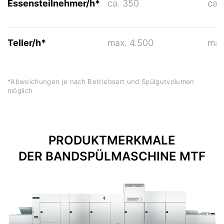
Essensteilnehmer/h*
ca. 350
ca.
Teller/h*
max. 4.500
max
*Abweichungen je nach Betriebsart und Spülgutvolumen
möglich
PRODUKTMERKMALE
DER BANDSPÜLMASCHINE MTF