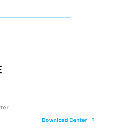
E
tter
Download Center