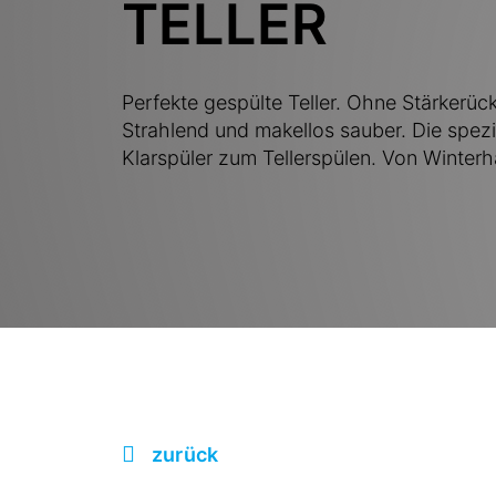
TELLER
Perfekte gespülte Teller. Ohne Stärkerüc
Strahlend und makellos sauber. Die spezi
Klarspüler zum Tellerspülen. Von Winterha
zurück