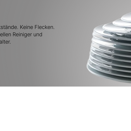
kstände. Keine Flecken.
ellen Reiniger und
lter.