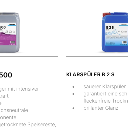
8500
KLARSPÜLER B 2 S
sauerer Klarspüler
ger mit intensiver
garantiert eine sch
raft
fleckenfreie Trock
ei
brillanter Glanz
uchsneutrale
onente
getrocknete Speisereste,