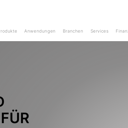
Produkte
Anwendungen
Branchen
Services
Fina
D
 FÜR