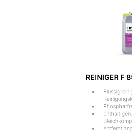
REINIGER F 
Flüssigreini
Reinigungsk
Phosphatfr
enthält ger
Bleichkomp
entfernt an