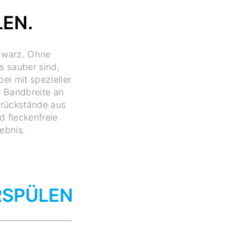
LEN.
chwarz. Ohne
s sauber sind,
bei mit spezieller
e Bandbreite an
erückstände aus
d fleckenfreie
ebnis.
RSPÜLEN