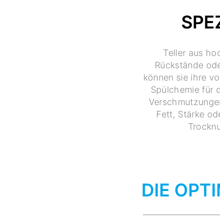
SPE
Teller aus h
Rückstände oder
können sie ihre vo
Spülchemie für d
Verschmutzungen
Fett, Stärke od
Trocknu
DIE OPT