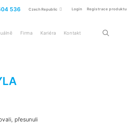
604 536
Login
Registrace produktu
Czech Republic
ktuálně
Firma
Kariéra
Kontakt
YLA
ali, přesunuli