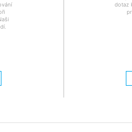
ování
dotaz 
ři
p
Naši
dí.