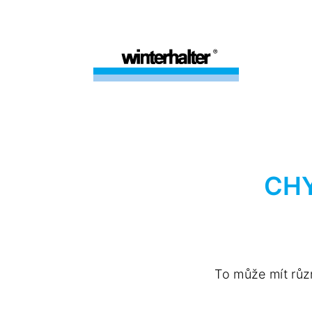
CHY
To může mít růz