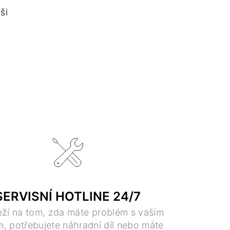
ši
SERVISNÍ HOTLINE 24/7
ží na tom, zda máte problém s vaším
m, potřebujete náhradní díl nebo máte