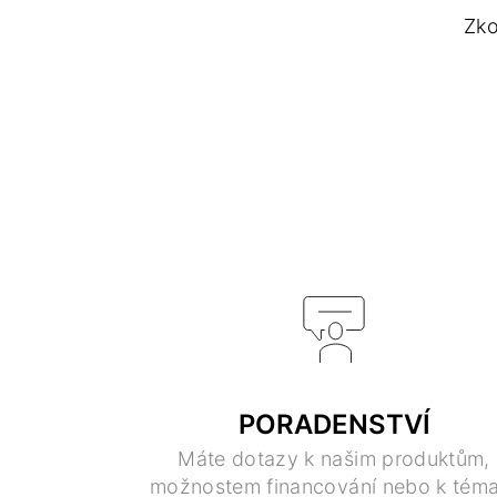
Zko
PORADENSTVÍ
Máte dotazy k našim produktům,
možnostem financování nebo k téma