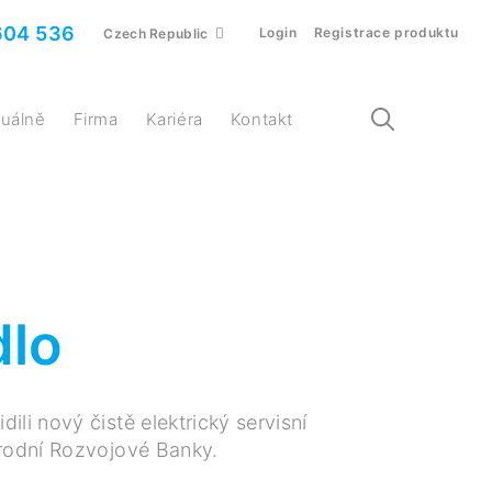
604 536
Login
Registrace produktu
Czech Republic
ktuálně
Firma
Kariéra
Kontakt
dlo
li nový čistě elektrický servisní
árodní Rozvojové Banky.