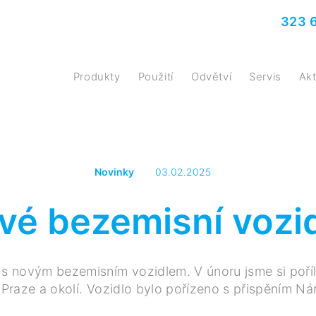
323 
Produkty
Použití
Odvětví
Servis
A
Novinky
03.02.2025
vé bezemisní vozi
novým bezemisním vozidlem. V únoru jsme si pořílidi
raze a okolí. Vozidlo bylo pořízeno s přispěním N