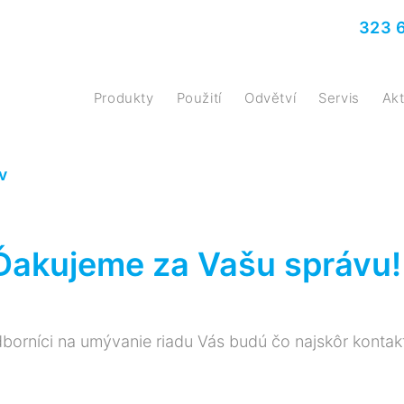
323 
Produkty
Použití
Odvětví
Servis
A
ov
Ďakujeme za Vašu správu!
borníci na umývanie riadu Vás budú čo najskôr kontak