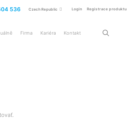
604 536
Login
Registrace produktu
Czech Republic
ktuálně
Firma
Kariéra
Kontakt
tovať.