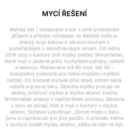
MYCÍ ŘEŠENÍ
Mořský bar | restaurace a bar v plně proskleném
přízemí s přímým výhledem na Baltské moře je
známý svojí dobrou a zdravou kuchyní s
pomořanským a skandinávským vlivem. Od ledna
2016 stojí v kuchyni dvě myčky značky Winterhalter,
které myjí v úkolové práci kuchyňské potřeby, nádobí
a sklenice. Restaurace má 80 míst, bar 60 -
dostatečný potenciál pro velké množství mytého
nádobí. Od snídaně plynule přes oběd, potom káva,
večeře a provoz baru. Obsluha myčky pracuje na
směny, průchozí myčka a myčka sklenic značky
Winterhalter pracují v nepřetržitém provozu. Sklenice
z baru se sbírají, třídí a myjí v kuchyni v myčce
sklenic. Schewe vysvětluje: „Cenné místo v baru
jsme si naplánovali pro jiné použití. A protože máme
v kuchyni zvlášť myčku sklenic, zdálo se nám to být