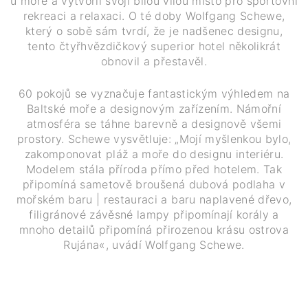
u moře a vytvořil svojí bílou vilou místo pro sportovní
rekreaci a relaxaci. O té doby Wolfgang Schewe,
který o sobě sám tvrdí, že je nadšenec designu,
tento čtyřhvězdičkový superior hotel několikrát
obnovil a přestavěl.
60 pokojů se vyznačuje fantastickým výhledem na
Baltské moře a designovým zařízením. Námořní
atmosféra se táhne barevně a designově všemi
prostory. Schewe vysvětluje: „Mojí myšlenkou bylo,
zakomponovat pláž a moře do designu interiéru.
Modelem stála příroda přímo před hotelem. Tak
připomíná sametově broušená dubová podlaha v
mořském baru | restauraci a baru naplavené dřevo,
filigránové závěsné lampy připomínají korály a
mnoho detailů připomíná přirozenou krásu ostrova
Rujána«, uvádí Wolfgang Schewe.