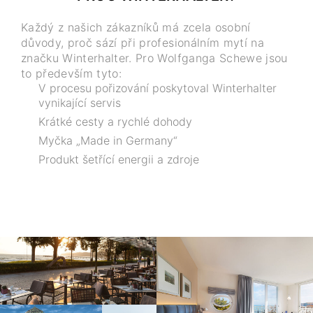
Každý z našich zákazníků má zcela osobní
důvody, proč sází při profesionálním mytí na
značku Winterhalter. Pro Wolfganga Schewe jsou
to především tyto:
V procesu pořizování poskytoval Winterhalter
vynikající servis
Krátké cesty a rychlé dohody
Myčka „Made in Germany“
Produkt šetřící energii a zdroje