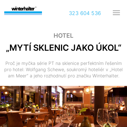
323 604 536
HOTEL
„MYTÍ SKLENIC JAKO ÚKOL“
Proč je myčka série PT na sklenice perfektním řešením
pro hotel: Wolfgang Schewe, soukromý hoteliér v „Hotel
am Meer“ a jeho rozhodnutí pro značku Winterhalter.