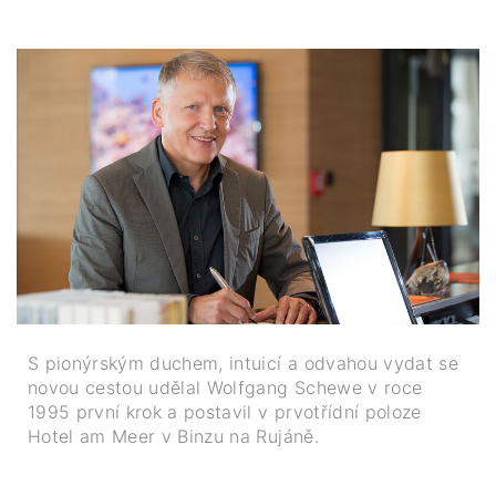
S pionýrským duchem, intuicí a odvahou vydat se
novou cestou udělal Wolfgang Schewe v roce
1995 první krok a postavil v prvotřídní poloze
Hotel am Meer v Binzu na Rujáně.