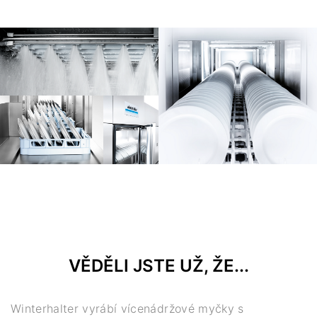
VĚDĚLI JSTE UŽ, ŽE...
Winterhalter vyrábí vícenádržové myčky s