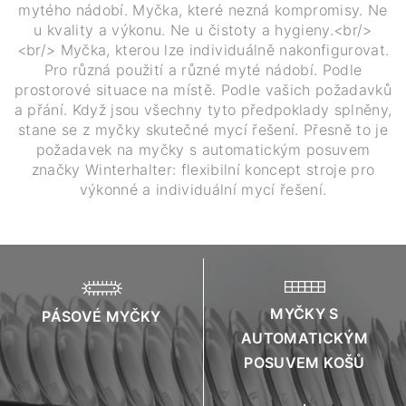
mytého nádobí. Myčka, které nezná kompromisy. Ne
u kvality a výkonu. Ne u čistoty a hygieny.<br/>
<br/> Myčka, kterou lze individuálně nakonfigurovat.
Pro různá použití a různé myté nádobí. Podle
prostorové situace na místě. Podle vašich požadavků
a přání. Když jsou všechny tyto předpoklady splněny,
stane se z myčky skutečné mycí řešení. Přesně to je
požadavek na myčky s automatickým posuvem
značky Winterhalter: flexibilní koncept stroje pro
výkonné a individuální mycí řešení.
MYČKY S
PÁSOVÉ MYČKY
AUTOMATICKÝM
POSUVEM KOŠŮ