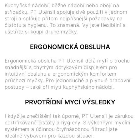
Kuchyňské nádobí, běžné nádobí nebo obojí na
střídačku. PT Utensil spojuje dvě použití v jednom
stroji a splňuje přitom nejpřísnější požadavky na
čistotu a hygienu. To znamená. Vy jste flexibilní a
ušetříte si koupi druhé myčky.
ERGONOMICKÁ OBSLUHA
Ergonomická obsluha PT Utensil dělá mytí o trochu
snadnější s chytrým dotykovým displejem pro
intuitivní obsluhu a ergonomickým komfortem
průchozí myčky. Pro jednoduché a plynulé pracovní
postupy – také při mytí kuchyňského nádobí.
PRVOTŘÍDNÍ MYCÍ VÝSLEDKY
I když je znečištění tak úporné, PT Utensil je zárukou
certifikované čistoty a hygieny. S výkonným mycím
systémem a účinnou čtyřnásobnou filtrací jste
ideálně vybaveni pro každou situaci.