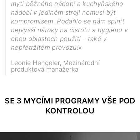
mytí běžného nádobí a kuchyňského
nádobí v jediném stroji nemusí být
kompromisem. Podařilo se nám splnit
nejvyšší nároky na čistotu a hygienu v
obou oblastech použití – také v
nepřetržitém provozu!«
Leonie Hengeler
,
Mezinárodní
produktová manažerka
SE 3 MYCÍMI PROGRAMY VŠE POD
KONTROLOU