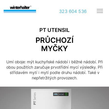
323 604 536
PT UTENSIL
PRŮCHOZÍ
MYČKY
Umí oboje: mýt kuchyňské nádobí i běžné nádobí. Při
obou použitích zaručuje prvotřídní mycí výsledky. Při
střídavém mytí i mytí podle druhu nádobí. Také v
nepřetržitých provozech.