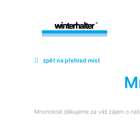
zpět na přehled míst
M
Mnohokrát děkujeme za váš zájem o náš p