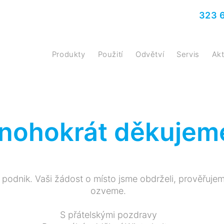
323 
Produkty
Použití
Odvětví
Servis
A
nohokrát děkujem
odnik. Vaši žádost o místo jsme obdrželi, prověřujeme
ozveme.
S přátelskými pozdravy