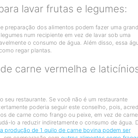
para lavar frutas e legumes:
e preparação dos alimentos podem fazer uma gran
 e legumes num recipiente em vez de lavar sob uma
eravelmente o consumo de água. Além disso, essa ág
 como regar plantas.
de carne vermelha e laticínio
o seu restaurante. Se você não é um restaurante
ertamente poderia seguir este conselho, pois, acred
pos de carne como frango ou peixe, em vez de carne
udá-lo a reduzir indiretamente o consumo de água. 
 a produção de 1 quilo de carne bovina podem ser
a
,
em comparação com
outros alimentos como frang