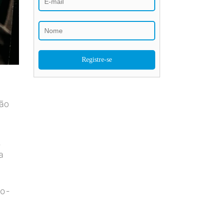
ção
,
a
do-