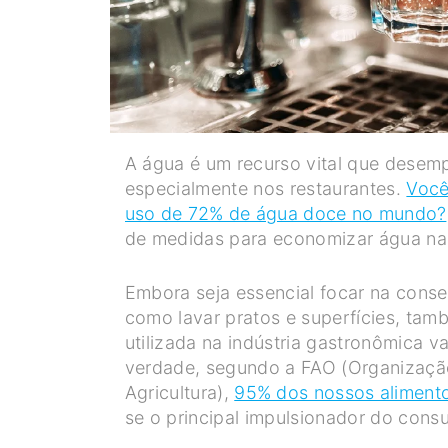
A água é um recurso vital que desemp
especialmente nos restaurantes.
Você
uso de 72% de água doce no mundo?
de medidas para economizar água na 
Embora seja essencial focar na conse
como lavar pratos e superfícies, tam
utilizada na indústria gastronômica 
verdade, segundo a FAO (Organizaçã
Agricultura),
95% dos nossos alimento
se o principal impulsionador do cons