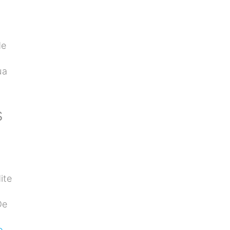
de
ua
s
ite
De
o
,