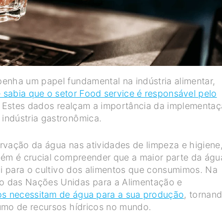
enha um papel fundamental na indústria alimentar,
 sabia que o setor Food service é responsável pelo
Estes dados realçam a importância da implementa
indústria gastronômica.
rvação da água nas atividades de limpeza e higiene
bém é crucial compreender que a maior parte da águ
vai para o cultivo dos alimentos que consumimos. Na
o das Nações Unidas para a Alimentação e
s necessitam de água para a sua produção
, tornan
umo de recursos hídricos no mundo.