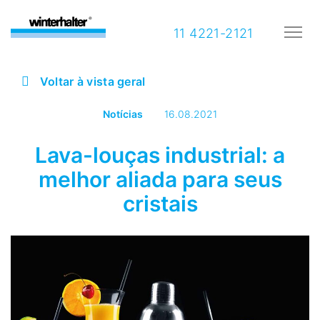
11 4221-2121
Voltar à vista geral
Notícias
16.08.2021
Lava-louças industrial: a
melhor aliada para seus
cristais