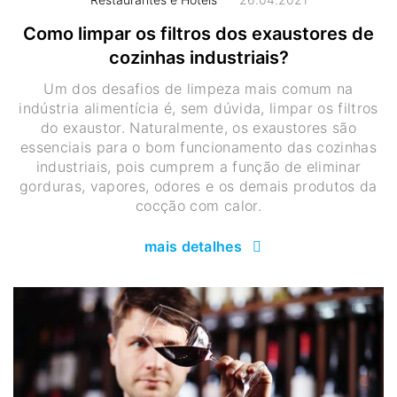
Como limpar os filtros dos exaustores de
cozinhas industriais?
Um dos desafios de limpeza mais comum na
indústria alimentícia é, sem dúvida, limpar os filtros
do exaustor. Naturalmente, os exaustores são
essenciais para o bom funcionamento das cozinhas
industriais, pois cumprem a função de eliminar
gorduras, vapores, odores e os demais produtos da
cocção com calor.
mais detalhes