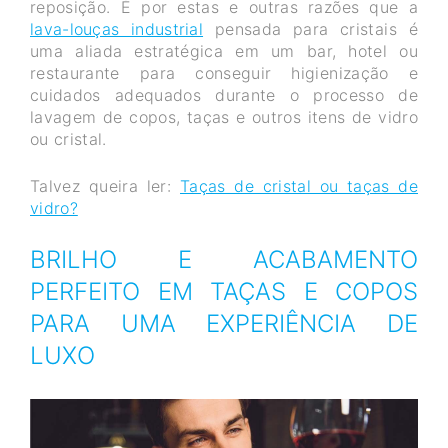
reposição. É por estas e outras razões que a
lava-louças industrial
pensada para cristais é
uma aliada estratégica em um bar, hotel ou
restaurante para conseguir higienização e
cuidados adequados durante o processo de
lavagem de copos, taças e outros itens de vidro
ou cristal.
Talvez queira ler:
Taças de cristal ou taças de
vidro?
BRILHO E ACABAMENTO
PERFEITO EM TAÇAS E COPOS
PARA UMA EXPERIÊNCIA DE
LUXO