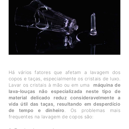
Há vários fatores que afetam a lavagem dos
copos e taças, especialmente os cristais de luxo.
Lavar os cristais à mão ou em uma
máquina de
lava-louças não especializada neste tipo de
material delicado reduz consideravelmente a
vida útil das taças, resultando em desperdício
de tempo e dinheiro
. Os problemas mais
frequentes na lavagem de copos são: