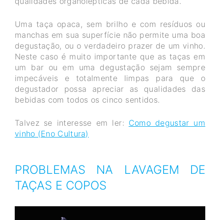
qualidades organolépticas de cada bebida.
Uma taça opaca, sem brilho e com resíduos ou
manchas em sua superfície não permite uma boa
degustação, ou o verdadeiro prazer de um vinho.
Neste caso é muito importante que as taças em
um bar ou em uma degustação sejam sempre
impecáveis e totalmente limpas para que o
degustador possa apreciar as qualidades das
bebidas com todos os cinco sentidos.
Talvez se interesse em ler:
Como degustar um
vinho (Eno Cultura)
PROBLEMAS NA LAVAGEM DE
TAÇAS E COPOS