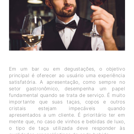
Em um bar ou em degustações, o objetivo
principal é oferecer ao usuário uma experiência
satisfatória. A apresentação, como sempre no
setor gastronômico, desempenha um papel
fundamental quando se trata de serviço. É muito
importante que suas taças, copos e outros
cristais estejam impecáveis quando
apresentados a um cliente. É prioritário ter em
mente que, no caso de vinhos e bebidas de luxo,
o tipo de taça utilizada deve responder às