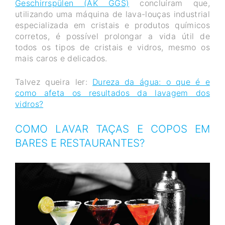
Geschirrspülen (AK GGS)
concluíram que,
utilizando uma máquina de lava-louças industrial
especializada em cristais e produtos químicos
corretos, é possível prolongar a vida útil de
todos os tipos de cristais e vidros, mesmo os
mais caros e delicados.
Talvez queira ler:
Dureza da água: o que é e
como afeta os resultados da lavagem dos
vidros?
COMO LAVAR TAÇAS E COPOS EM
BARES E RESTAURANTES?