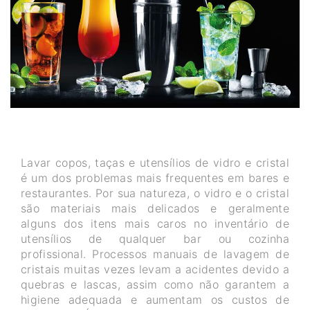
Lavar copos, taças e utensílios de vidro e cristal
é um dos problemas mais frequentes em bares e
restaurantes. Por sua natureza, o vidro e o cristal
são materiais mais delicados e geralmente
alguns dos itens mais caros no inventário de
utensílios de qualquer bar ou cozinha
profissional. Processos manuais de lavagem de
cristais muitas vezes levam a acidentes devido a
quebras e lascas, assim como não garantem a
higiene adequada e aumentam os custos de