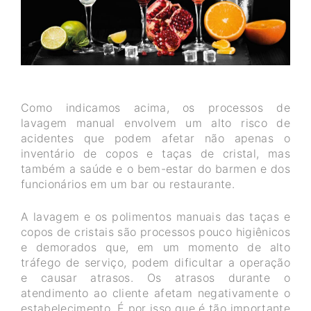
Como indicamos acima, os processos de
lavagem manual envolvem um alto risco de
acidentes que podem afetar não apenas o
inventário de copos e taças de cristal, mas
também a saúde e o bem-estar do barmen e dos
funcionários em um bar ou restaurante.
A lavagem e os polimentos manuais das taças e
copos de cristais são processos pouco higiênicos
e demorados que, em um momento de alto
tráfego de serviço, podem dificultar a operação
e causar atrasos. Os atrasos durante o
atendimento ao cliente afetam negativamente o
estabelecimento. É por isso que é tão importante