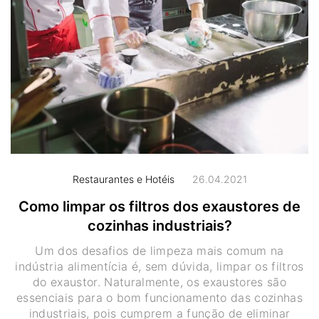
Restaurantes e Hotéis
26.04.2021
Como limpar os filtros dos exaustores de
cozinhas industriais?
Um dos desafios de limpeza mais comum na
indústria alimentícia é, sem dúvida, limpar os filtros
do exaustor. Naturalmente, os exaustores são
essenciais para o bom funcionamento das cozinhas
industriais, pois cumprem a função de eliminar