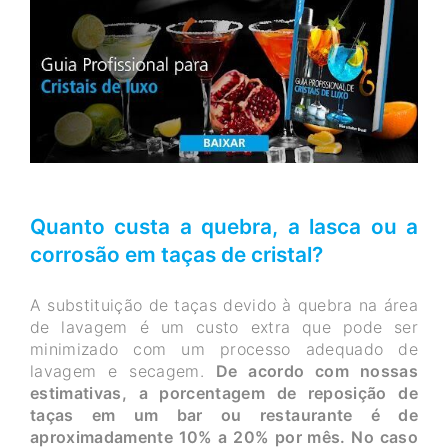
Quanto custa a quebra, a lasca ou a
corrosão em taças de cristal?
A substituição de taças devido à quebra na área
de lavagem é um custo extra que pode ser
minimizado com um processo adequado de
lavagem e secagem.
De acordo com nossas
estimativas, a porcentagem de reposição de
taças em um bar ou restaurante é de
aproximadamente 10% a 20% por mês. No caso