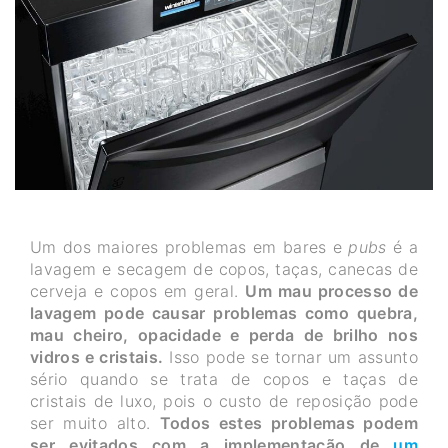
Um dos maiores problemas em bares e
pubs
é a
lavagem e secagem de copos, taças, canecas de
cerveja e copos em geral.
Um mau processo de
lavagem pode causar problemas como quebra,
mau cheiro, opacidade e perda de brilho nos
vidros e cristais.
Isso pode se tornar um assunto
sério quando se trata de copos e taças de
cristais de luxo, pois o custo de reposição pode
ser muito alto.
Todos estes problemas podem
ser evitados com a implementação de
um