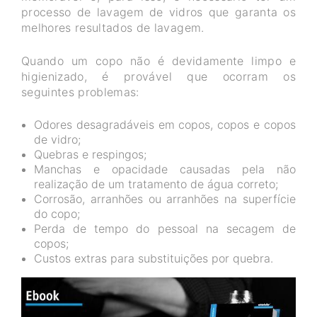
processo de lavagem de vidros que garanta os
melhores resultados de lavagem.
Quando um copo não é devidamente limpo e
higienizado, é provável que ocorram os
seguintes problemas:
Odores desagradáveis em copos, copos e copos
de vidro;
Quebras e respingos;
Manchas e opacidade causadas pela não
realização de um tratamento de água correto;
Corrosão, arranhões ou arranhões na superfície
do copo;
Perda de tempo do pessoal na secagem de
copos;
Custos extras para substituições por quebra.