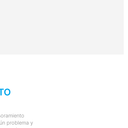
TO
soramiento
gún problema y