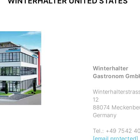
WINTERHALTER
UNITED STATES
Winterhalter
Gastronom Gmb
Winterhalterstras
12
88074 Meckenbe
Germany
Tel.: +49 7542 4
[email protected]