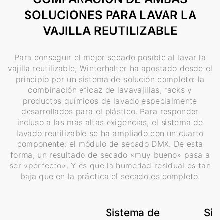
SOLUCIONES PARA LAVAR LA
VAJILLA REUTILIZABLE
Para conseguir el mejor secado posible al lavar la
vajilla reutilizable, Winterhalter ha apostado desde el
principio por un sistema de solución completo: la
combinación eficaz de lavavajillas, racks y
productos químicos de lavado especialmente
desarrollados para el plástico. Para responder
incluso a las más altas exigencias, el sistema de
lavado reutilizable se ha ampliado con un cuarto
componente: el módulo de secado DMX. De esta
forma, un resultado de secado «muy bueno» pasa a
ser «perfecto». Y es que la humedad residual es tan
baja que en la práctica el secado es completo.
Sistema de
Sis