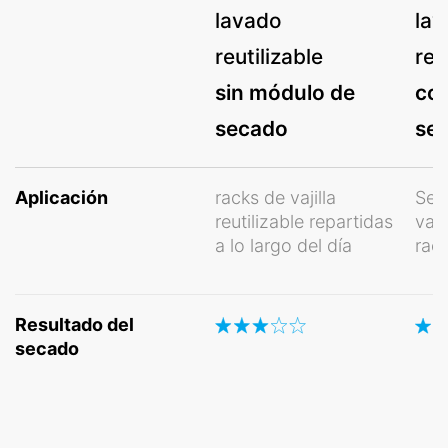
lavado
la
reutilizable
reu
sin módulo de
co
secado
se
Aplicación
racks de vajilla
Sep
reutilizable repartidas
vaji
a lo largo del día
rac
Resultado del
secado