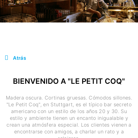
Atrás
BIENVENIDO A "LE PETIT COQ"
Madera oscura. Cortinas gruesas. Cómodos sillones.
"Le Petit Coq", en Stuttgart, es el típico bar secreto
americano con un estilo de los años 20 y 30. Su
estilo y ambiente tienen un encanto inigualable y
crean una atmósfera especial. Los clientes vienen a
encontrarse con amigos, a charlar un rato y a