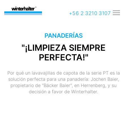
+56 2 3210 3107
PANADERÍAS
"¡LIMPIEZA SIEMPRE
PERFECTA!"
Por qué un lavavajillas de capota de la serie PT es la
solución perfecta para una panadería: Jochen Baier,
propietario de "Bäcker Baier", en Herrenberg, y su
decisión a favor de Winterhalter.