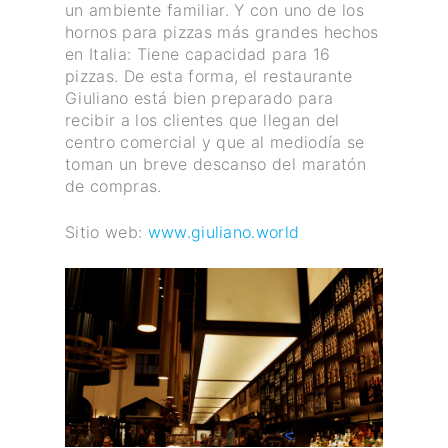
un ambiente familiar. Y con uno de los
hornos para pizzas más grandes hechos
en Italia: Tiene capacidad para 16
pizzas. De esta forma, el restaurante
Giuliano está bien preparado para
recibir a los clientes que llegan del
centro comercial y que al mediodía se
toman un breve descanso del maratón
de compras.
Sitio web:
www.giuliano.world