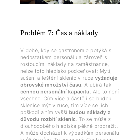
Problém 7: Čas a náklady
V době, kdy se gastronomie potýká s
nedostatkem personálu a zároveň s
rostoucími náklady na zaměstnance,
nelze toto hledisko podceňovat: Mytí,
sušení a leštění sklenic v ruce
vyžaduje
obrovské množství času
. A ubírá tak
cennou personální kapacitu
. Ale to není
všechno: Čím více a častěji se budou
sklenice mýt v ruce, tím více se jich
poškodí a tím vyšší
budou náklady z
důvodu rozbití sklenic
. To se může z
dlouhodobého hlediska pěkně prodražit.
A může docházet k výpadkům personálu
kvůli úrazům. To znamená: Gastronom,