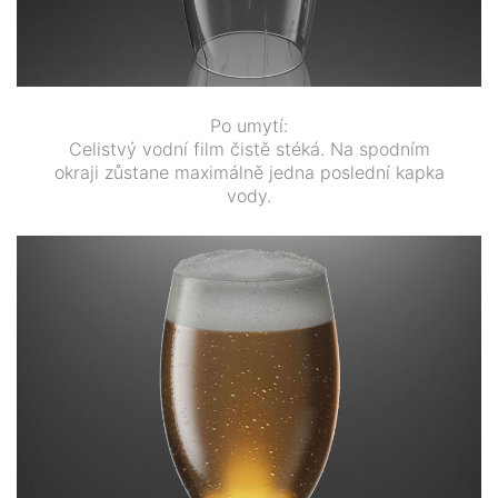
Po umytí:
Celistvý vodní film čistě stéká. Na spodním
okraji zůstane maximálně jedna poslední kapka
vody.