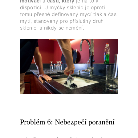
motivaci
a
času, který
je na to k
dispozici. U myčky sklenic je oproti
tomu přesně definovaný mycí tlak a čas
mytí, stanovený pro příslušný druh
sklenic, a nikdy se nemění.
Problém 6: Nebezpečí poranění