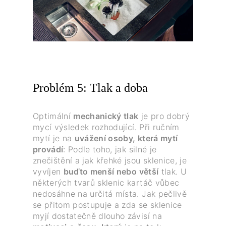
Problém 5: Tlak a doba
Optimální
mechanický tlak
je pro dobrý
mycí výsledek rozhodující. Při ručním
mytí je na
uvážení osoby, která mytí
provádí
: Podle toho, jak silné je
znečištění a jak křehké jsou sklenice, je
vyvíjen
buďto menší nebo větší
tlak. U
některých tvarů sklenic kartáč vůbec
nedosáhne na určitá místa. Jak pečlivě
se přitom postupuje a zda se sklenice
myjí dostatečně dlouho závisí na