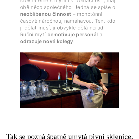
srovnatelné s mytím v domácnosti, mají
obě něco společného: Jedná se spíše o
neoblíbenou činnost
– monotónní,
časově náročnou, namáhavou. Ten, kdo
ji dělat musí, ji obvykle dělá nerad:
Ruční mytí
demotivuje personál
a
odrazuje nové kolegy
.
Tak se pozná špatně umytá pivní sklenice.