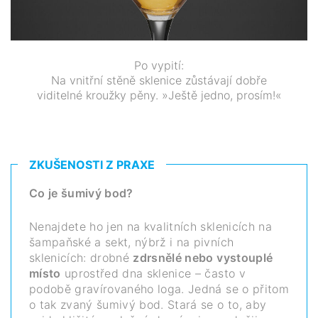
Po vypití:
Na vnitřní stěně sklenice zůstávají dobře
viditelné kroužky pěny. »Ještě jedno, prosím!«
ZKUŠENOSTI Z PRAXE
Co je šumivý bod?
Nenajdete ho jen na kvalitních sklenicích na
šampaňské a sekt, nýbrž i na pivních
sklenicích: drobné
zdrsnělé nebo vystouplé
místo
uprostřed dna sklenice – často v
podobě gravírovaného loga. Jedná se o přitom
o tak zvaný šumivý bod. Stará se o to, aby