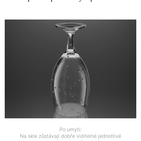
Po umytí:
Na skle zůstávají dobře viditelné jednotlivé