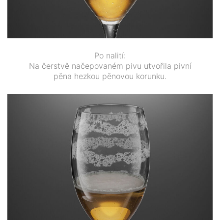
Po nalití:
Na čerstvě načepovaném pivu utvořila pivní
pěna hezkou pěnovou korunku.