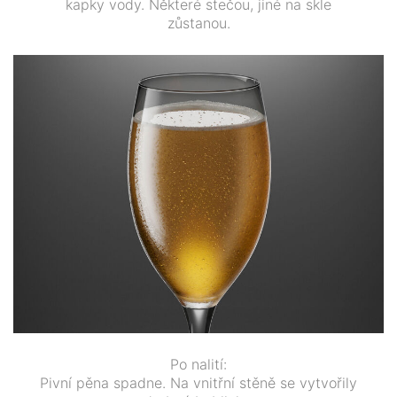
kapky vody. Některé stečou, jiné na skle
zůstanou.
Po nalití:
Pivní pěna spadne. Na vnitřní stěně se vytvořily