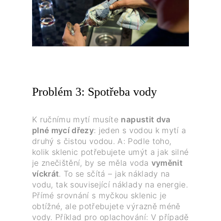
Problém 3: Spotřeba vody
K ručnímu mytí musíte
napustit dva
plné mycí dřezy
: jeden s vodou k mytí a
druhý s čistou vodou. A: Podle toho,
kolik sklenic potřebujete umýt a jak silné
je znečištění, by se měla voda
vyměnit
víckrát
. To se sčítá – jak náklady na
vodu, tak související náklady na energie.
Přímé srovnání s myčkou sklenic je
obtížné, ale potřebujete výrazně méně
vody. Příklad pro oplachování: V případě