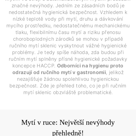
značné nevýhody. Jedním ze zásadních bodů je
nedostatečná hygienická bezpečnost. Vzhledem k
nízké teplotě vody při mytí, druhu a dávkování
mycího prostředku, nedostatečnému mechanickému
tlaku, flexibilnímu času mytí a riziku přenosu
choroboplodných zárodků se mohou v případě
ručního mytí sklenic vyskytnout vážné hygienické
problémy. Je tedy spíše náhoda, zda budou při
ručním mytí splněny přísné hygienické požadavky
koncepce HACCP.
Odborníci na hygienu proto
odrazují od ručního mytí v gastronomii
, jelikož
nezajišťuje žádnou spolehlivou hygienickou
bezpečnost. Zde je přehled toho, co je při ručním
mytí sklenic obzvláště problematické.
Mytí v ruce: Největší nevýhody
přehledně!