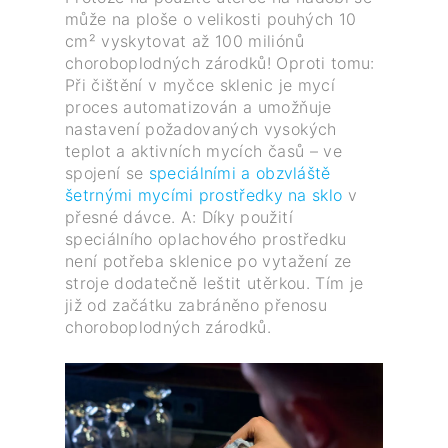
může na ploše o velikosti pouhých 10
cm² vyskytovat až 100 miliónů
choroboplodných zárodků! Oproti tomu:
Při čištění v myčce sklenic je mycí
proces automatizován a umožňuje
nastavení požadovaných vysokých
teplot a aktivních mycích časů – ve
spojení se
speciálními a obzvláště
šetrnými mycími prostředky na sklo
v
přesné dávce. A: Díky použití
speciálního oplachového prostředku
není potřeba sklenice po vytažení ze
stroje dodatečně leštit utěrkou. Tím je
již od začátku zabráněno přenosu
choroboplodných zárodků.