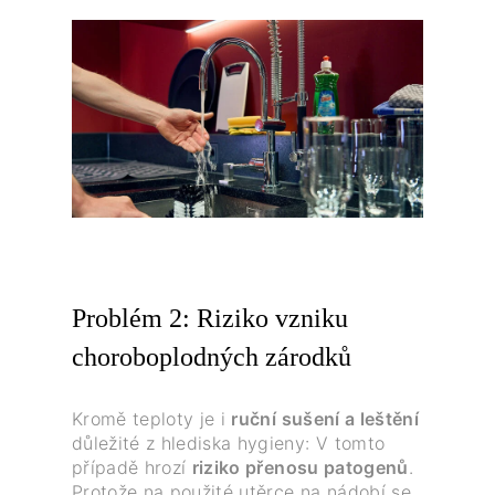
Problém 2: Riziko vzniku
choroboplodných zárodků
Kromě teploty je i
ruční sušení a leštění
důležité z hlediska hygieny: V tomto
případě hrozí
riziko přenosu patogenů
.
Protože na použité utěrce na nádobí se