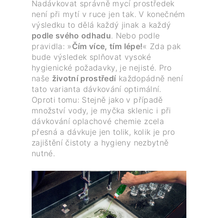
Nadávkovat správně mycí prostředek
není při mytí v ruce jen tak. V konečném
výsledku to dělá každý jinak a každý
podle svého odhadu
. Nebo podle
pravidla: »
Čím více, tím lépe!
« Zda pak
bude výsledek splňovat vysoké
hygienické požadavky, je nejisté. Pro
naše
životní prostředí
každopádně není
tato varianta dávkování optimální.
Oproti tomu: Stejně jako v případě
množství vody, je myčka sklenic i při
dávkování oplachové chemie zcela
přesná a dávkuje jen tolik, kolik je pro
zajištění čistoty a hygieny nezbytně
nutné.