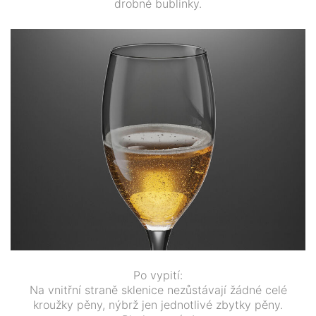
drobné bublinky.
Po vypití:
Na vnitřní straně sklenice nezůstávají žádné celé
kroužky pěny, nýbrž jen jednotlivé zbytky pěny.