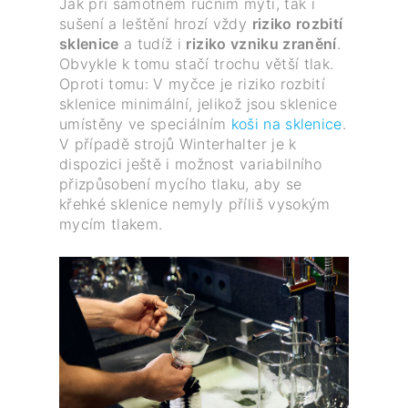
Jak při samotném ručním mytí, tak i
sušení a leštění hrozí vždy
riziko rozbití
sklenice
a tudíž i
riziko vzniku zranění
.
Obvykle k tomu stačí trochu větší tlak.
Oproti tomu: V myčce je riziko rozbití
sklenice minimální, jelikož jsou sklenice
umístěny ve speciálním
koši na sklenice
.
V případě strojů Winterhalter je k
dispozici ještě i možnost variabilního
přizpůsobení mycího tlaku, aby se
křehké sklenice nemyly příliš vysokým
mycím tlakem.