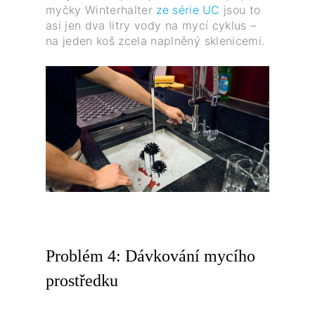
myčky Winterhalter
ze série UC
jsou to
asi jen dva litry vody na mycí cyklus –
na jeden koš zcela naplněný sklenicemi.
Problém 4: Dávkování mycího
prostředku