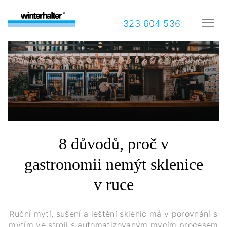
323 604 536
8 důvodů, proč v
gastronomii nemýt sklenice
v ruce
Ruční mytí, sušení a leštění sklenic má v porovnání s
mytím ve stroji s automatizovaným mycím procesem