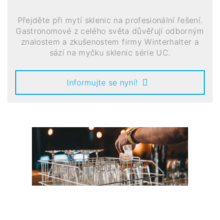
Přejděte při mytí sklenic na profesionální řešení.
Gastronomové z celého světa důvěřují odborným
znalostem a zkušenostem firmy Winterhalter a
sází na myčku sklenic série UC.
Informujte se nyní!