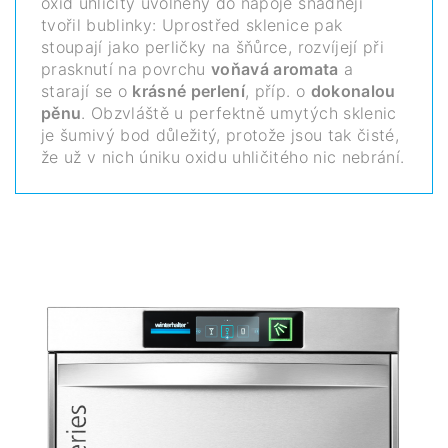
oxid uhličitý uvolněný do nápoje snadněji
tvořil bublinky: Uprostřed sklenice pak
stoupají jako perličky na šňůrce, rozvíjejí při
prasknutí na povrchu
voňavá aromata
a
starají se o
krásné perlení
, příp. o
dokonalou
pěnu
. Obzvláště u perfektně umytých sklenic
je šumivý bod důležitý, protože jsou tak čisté,
že už v nich úniku oxidu uhličitého nic nebrání.