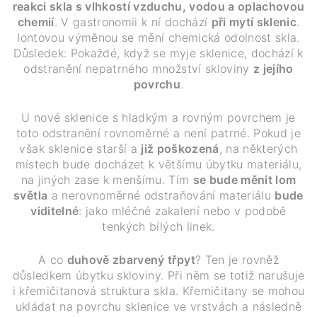
reakci skla s vlhkostí vzduchu, vodou a oplachovou
chemií
. V gastronomii k ní dochází
při mytí sklenic
.
Iontovou výměnou se mění chemická odolnost skla.
Důsledek: Pokaždé, když se myje sklenice, dochází k
odstranění nepatrného množství skloviny
z jejího
povrchu
.
U nové sklenice s hladkým a rovným povrchem je
toto odstranění rovnoměrné a není patrné. Pokud je
však sklenice starší a
již poškozená
, na některých
místech bude docházet k většímu úbytku materiálu,
na jiných zase k menšímu. Tím
se bude měnit lom
světla
a nerovnoměrné odstraňování materiálu
bude
viditelné
: jako mléčné zakalení nebo v podobě
tenkých bílých linek.
A co
duhově zbarvený třpyt
? Ten je rovněž
důsledkem úbytku skloviny. Při něm se totiž narušuje
i křemičitanová struktura skla. Křemičitany se mohou
ukládat na povrchu sklenice ve vrstvách a následně