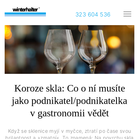
323 604 536
Koroze skla: Co o ní musíte
jako podnikatel/podnikatelka
v gastronomii vědět
Když se sklenice myjí v myčce, ztratí po čase svou
brilantnost a »zmatní«. To znamená: Na povrchu skla