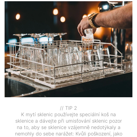
// TIP 2
K mytí sklenic používejte speciální koš na
sklenice a dávejte při umisťování sklenic pozor
na to, aby se sklenice vzájemně nedotýkaly a
nemohly do sebe narážet: Kvůli poškození, jako