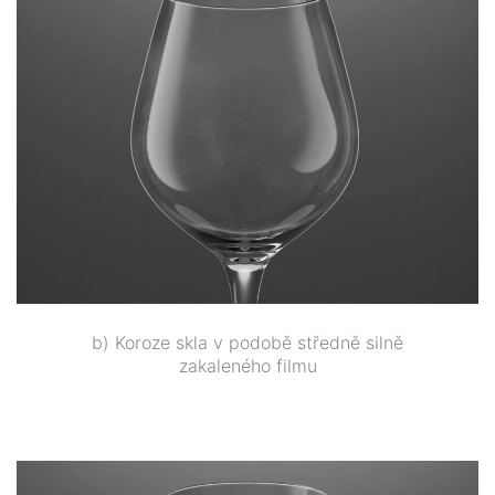
b) Koroze skla v podobě středně silně
zakaleného filmu