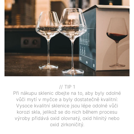
// TIP 1
Při nákupu sklenic dbejte na to, aby byly odolné
vůči mytí v myčce a byly dostatečně kvalitní:
Vysoce kvalitní sklenice jsou lépe odolné vůči
korozi skla, jelikož se do nich během procesu
výroby přidává oxid olovnatý, oxid hlinitý nebo
oxid zirkoničitý.