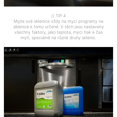
// TIP 4
Myjte své sklenice vždy na mycí programy na
sklenice k tomu určené. V těch jsou nastaveny
všechny faktory, jako teplota, mycí tlak a čas
mytí, speciálně na různé druhy sklenic.