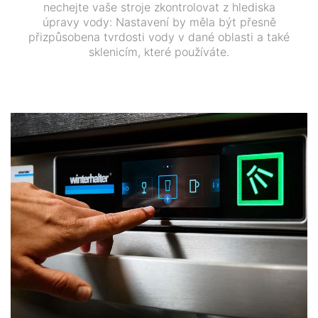
nechejte vaše stroje zkontrolovat z hlediska
úpravy vody: Nastavení by měla být přesně
přizpůsobena tvrdosti vody v dané oblasti a také
sklenicím, které používáte.