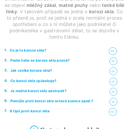
se objeví
mléčný zákal
,
matné pruhy
nebo
tenké bílé
linky
. V takovém případě se jedná o
korozi skla
. Co
to přesně je, proč se jedná o zcela normální proces
opotřebení a co s ní můžete jako podnikatel či
podnikatelka v gastronomii dělat, to se dozvíte v
tomto článku.
1.
Co je to koroze skla?
2.
Podle čeho se koroze skla pozná?
3.
Jak vzniká koroze skla?
4.
Co korozi skla způsobuje?
5.
Je možné korozi skla odstranit?
6.
Pomůže proti korozi skla octová esence apod.?
7.
6 tipů proti korozi skla