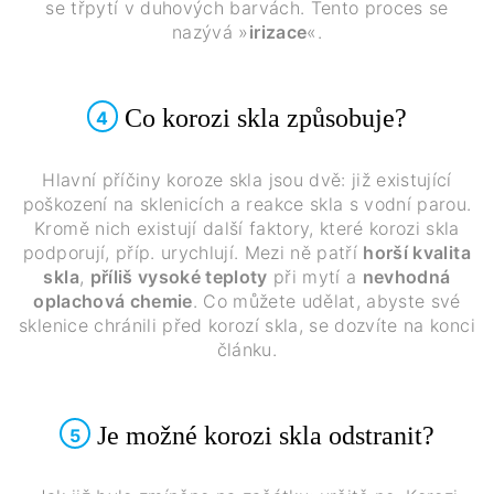
se třpytí v duhových barvách. Tento proces se
nazývá »
irizace
«.
Co korozi skla způsobuje?
4
Hlavní příčiny koroze skla jsou dvě: již existující
poškození na sklenicích a reakce skla s vodní parou.
Kromě nich existují další faktory, které korozi skla
podporují, příp. urychlují. Mezi ně patří
horší kvalita
skla
,
příliš vysoké teploty
při mytí a
nevhodná
oplachová chemie
. Co můžete udělat, abyste své
sklenice chránili před korozí skla, se dozvíte na konci
článku.
Je možné korozi skla odstranit?
5