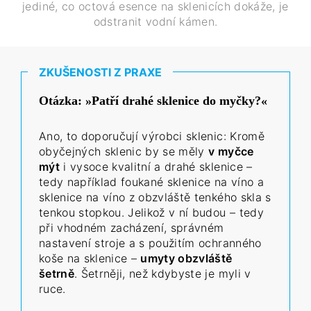
jediné, co octová esence na sklenicích dokáže, je
odstranit vodní kámen.
ZKUŠENOSTI Z PRAXE
Otázka: »Patří drahé sklenice do myčky?«
Ano, to doporučují výrobci sklenic: Kromě
obyčejných sklenic by se měly
v myčce
mýt
i vysoce kvalitní a drahé sklenice –
tedy například foukané sklenice na víno a
sklenice na víno z obzvláště tenkého skla s
tenkou stopkou. Jelikož v ní budou – tedy
při vhodném zacházení, správném
nastavení stroje a s použitím ochranného
koše na sklenice –
umyty obzvláště
šetrně
. Šetrněji, než kdybyste je myli v
ruce.