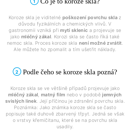
Co je to koroze skla?
1
Koroze skla je viditelné
poškození povrchu skla
z
důvodu fyzikálních a chemických vlivů. V
gastronomii vzniká při
mytí sklenic
a projevuje se
jako
mléčný zákal
. Korozi skla se často říká také
nemoc skla. Proces koroze skla
není možné zvrátit
.
Ale můžete ho zpomalit a tím ušetřit náklady.
Podle čeho se koroze skla pozná?
2
Koroze skla se ve většině případů projevuje jako
mléčný zákal
,
matný film
nebo v podobě
jemných
svislých linek
. Její příčinou je zdrsnění povrchu skla.
Poznámka: Jako známka koroze skla se často
popisuje také duhově zbarvený třpyt. Jedná se však
o vrstvy křemičitanu, které se na povrchu skla
usadily.