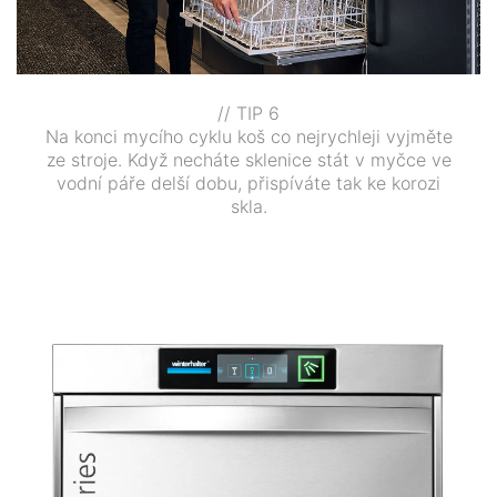
// TIP 6
Na konci mycího cyklu koš co nejrychleji vyjměte
ze stroje. Když necháte sklenice stát v myčce ve
vodní páře delší dobu, přispíváte tak ke korozi
skla.