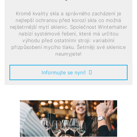
Kromě kvality skla a správného zacházení je
nejlepší ochranou před korozí skla co možná
nejšetrnější mytí sklenic. Společnost Winterhalter
nabízí systémové řešení, které má určitou
výhodu před ostatními stroji: variabilní
přizpůsobení mycího tlaku. Šetrněji své sklenice
neumyjete!
Informujte se nyní!