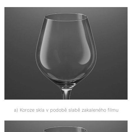
a) Koroze skla v podobě slabě zakaleného filmu