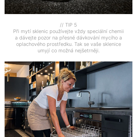
// TIP 5
Při mytí sklenic používejte vždy speciální chemii
a dávejte pozor na přesné dávkování mycího a
oplachového prostředku. Tak se vaše sklenice
umyjí co možná nejšetrněji.