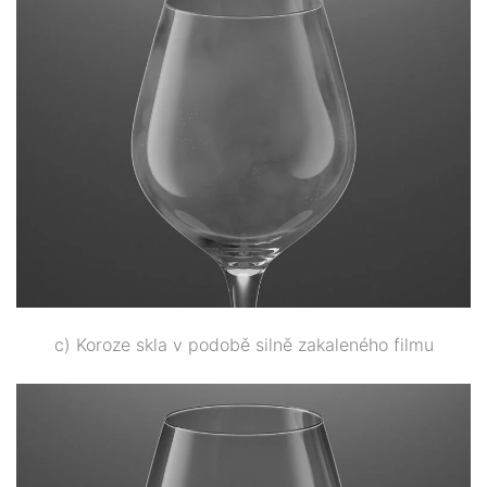
c) Koroze skla v podobě silně zakaleného filmu