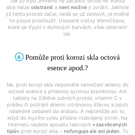
Jak již bylo zmíněno na začátku: určitě ne. Korozi
skla nelze
odstranit
a
není možné
ji zvrátit. Jakmile
již tento proces začal, nedá se už zastavit, je možné
ho pouze prodloužit. Usazené vrstvy křemičitanu,
které se třpytí v duhových barvách, však odstranit
lze.
Pomůže proti korozi skla octová
6
esence apod.?
Ne, proti korozi skla nepomáhá namočení sklenic do
octové esence s přidanou syrovou bramborou. Ani
tablety na čištěné zubních protéz, vitamín C v
prášku či potírání sklenic citrónovou šťávou a jejich
následné zabalení do alobalu. A nepomůže ani to,
když do mycího cyklu přidáte rozkrojený citrón. Na
internetu najdete spoustu takových
»zasvěcených
tipů«
proti korozi skla –
nefunguje ale ani jeden
. To