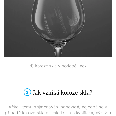
d) Koroze skla v podobě linek
Jak vzniká koroze skla?
3
Ačkoli tomu pojmenování napovídá, nejedná se v
případě koroze skla o reakci skla s kyslíkem, nýbrž o