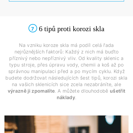
6 tipů proti korozi skla
7
Na vzniku koroze skla má podíl celá řada
nejrůznějších faktorů: Každý z nich má buďto
příznivý nebo nepříznivý vliv. Od kvality sklenic a
typu stroje, přes úpravu vody, chemii a koš až po
správnou manipulaci před a po mycím cyklu. Když
budete dodržovat následujících šest tipů, korozi skla
na vašich sklenicích sice zcela nezabráníte, ale
výrazně ji zpomalíte
. A můžete dlouhodobě
ušetřit
náklady
.