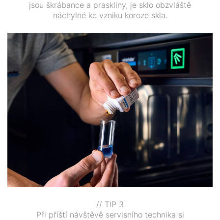
jsou škrábance a praskliny, je sklo obzvláště
náchylné ke vzniku koroze skla.
// TIP 3
Při příští návštěvě servisního technika si