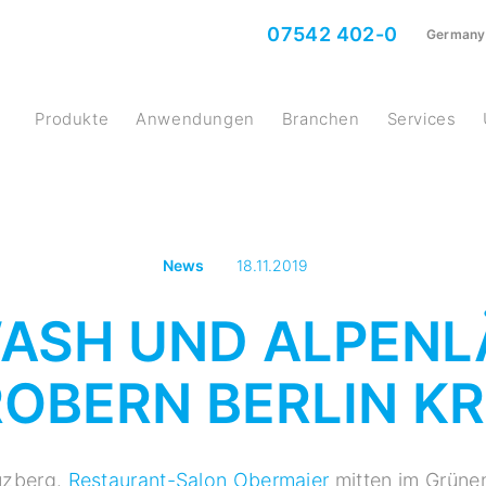
07542 402-0
Germany
Produkte
Anwendungen
Branchen
Services
News
18.11.2019
WASH UND ALPEN
OBERN BERLIN K
euzberg.
Restaurant-Salon Obermaier
mitten im Grünen