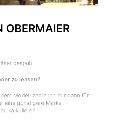
N OBERMAIER
äser gespült.
oder zu leasen?
 dem Modell zahle ich nur dann für
ür eine günstigere Marke
au kalkulieren.