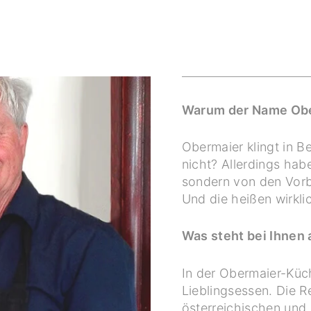
Warum der Name Ob
Obermaier klingt in Be
nicht? Allerdings hab
sondern von den Vor
Und die heißen wirkli
Was steht bei Ihnen 
In der Obermaier-Küc
Lieblingsessen. Die 
österreichischen und