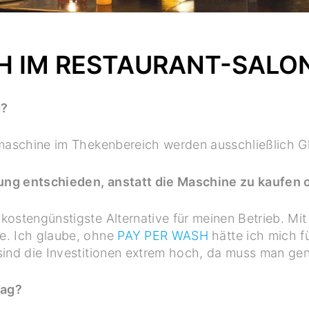
H IM RESTAURANT-SALO
H?
lmaschine im Thekenbereich werden ausschließlich Gl
ung entschieden, anstatt die Maschine zu kaufen 
ostengünstigste Alternative für meinen Betrieb. Mit
e. Ich glaube, ohne
PAY PER WASH
hätte ich mich f
sind die Investitionen extrem hoch, da muss man gen
Tag?