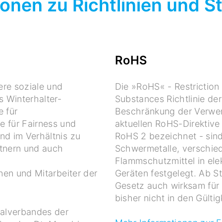
ionen zu Richtlinien und 
RoHS
re soziale und
Die »RoHS« - Restriction
s Winterhalter-
Substances Richtlinie de
e für
Beschränkung der Verwend
 für Fairness und
aktuellen RoHS-Direktive
und im Verhältnis zu
RoHS 2 bezeichnet - sind
rtnern und auch
Schwermetalle, verschi
Flammschutzmittel in ele
innen und Mitarbeiter der
Geräten festgelegt. Ab S
Gesetz auch wirksam für 
bisher nicht in den Gültig
tralverbandes der