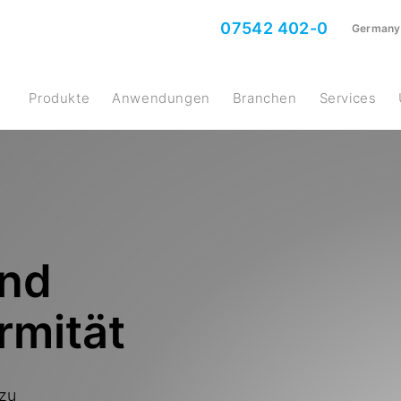
07542 402-0
Germany
Produkte
Anwendungen
Branchen
Services
und
rmität
 zu