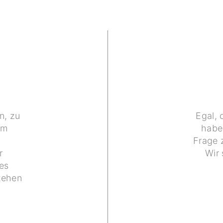
n, zu
Egal, 
um
haben
Frage 
r
Wir 
es
tehen