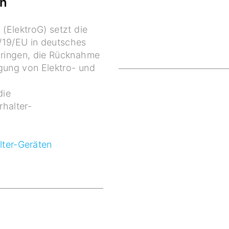
en
 (ElektroG) setzt die
/19/EU in deutsches
bringen, die Rücknahme
gung von Elektro- und
die
halter-
lter-Geräten