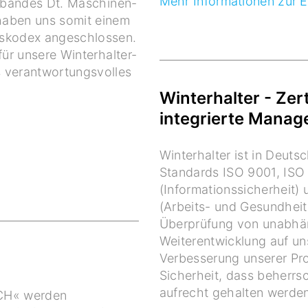
Mehr Informationen zur E
erbandes Dt. Maschinen-
haben uns somit einem
nskodex angeschlossen.
für unsere Winterhalter-
 verantwortungsvolles
Winterhalter - Zer
integrierte Mana
Winterhalter ist in Deuts
Standards ISO 9001, ISO
(Informationssicherheit
(Arbeits- und Gesundheits
Überprüfung von unabhäng
Weiterentwicklung auf un
Verbesserung unserer Pr
Sicherheit, dass beherrs
aufrecht gehalten werden
ACH« werden