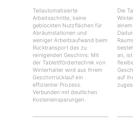
Teilautomatisierte
Die Ta
Arbeitsschritte, keine
Winter
geblockten Nutzflächen für
einem
Abräumstationen und
Dadurc
weniger Arbeitsaufwand beim
Raums
Rücktransport des zu
beste
reinigenden Geschirrs: Mit
an, is
der Tablettfördertechnik von
flexib
Winterhalter wird aus Ihrem
Geschi
Geschirrrücklauf ein
auf I
effizienter Prozess.
zugesc
Verbunden mit deutlichen
Kosteneinsparungen.