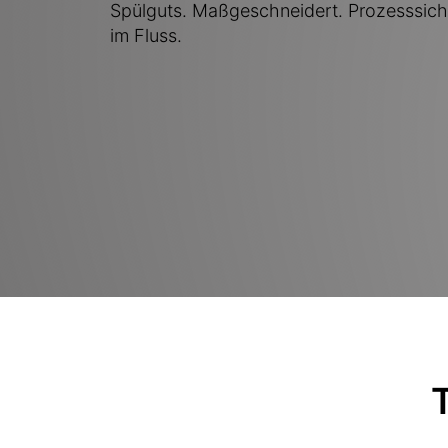
Spülguts. Maßgeschneidert. Prozesssich
im Fluss.