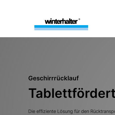
Geschirrrücklauf
Tablettförder
Die effiziente Lösung für den Rücktransp