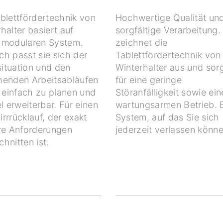
blettfördertechnik von
Hochwertige Qualität un
halter basiert auf
sorgfältige Verarbeitung.
 modularen System.
zeichnet die
h passt sie sich der
Tablettfördertechnik von
ituation und den
Winterhalter aus und sor
henden Arbeitsabläufen
für eine geringe
t einfach zu planen und
Störanfälligkeit sowie ei
el erweiterbar. Für einen
wartungsarmen Betrieb. 
rrrücklauf, der exakt
System, auf das Sie sich
hre Anforderungen
jederzeit verlassen könne
hnitten ist.