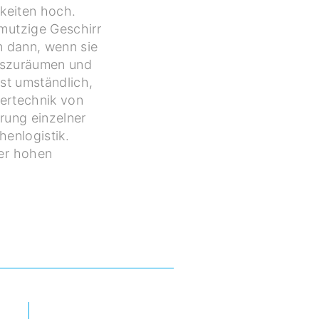
gkeiten hoch.
mutzige Geschirr
n dann, wenn sie
auszuräumen und
ist umständlich,
dertechnik von
rung einzelner
henlogistik.
er hohen