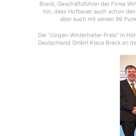
Brack, Geschäftsführer der Firma Win
hin, dass Hofbauer auch schon den 
aber auch mit seinen 99 Punk
Der "Jürgen-Winterhalter-Preis" in H
Deutschland GmbH Klaus Brack an den 