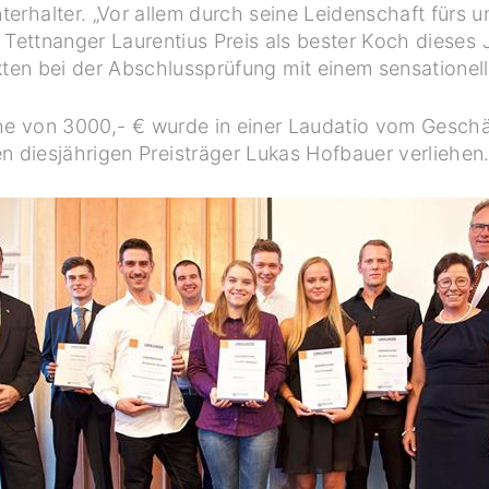
terhalter. „Vor allem durch seine Leidenschaft fürs 
Tettnanger Laurentius Preis als bester Koch dieses
ten bei der Abschlussprüfung mit einem sensationelle
öhe von 3000,- € wurde in einer Laudatio vom Geschäf
diesjährigen Preisträger Lukas Hofbauer verliehen