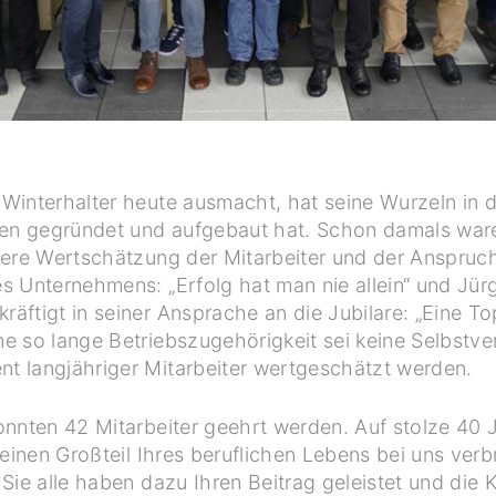
interhalter heute ausmacht, hat seine Wurzeln in der
n gegründet und aufgebaut hat. Schon damals ware
dere Wertschätzung der Mitarbeiter und der Anspruc
s Unternehmens: „Erfolg hat man nie allein“ und Jür
äftigt in seiner Ansprache an die Jubilare: „Eine T
e so lange Betriebszugehörigkeit sei keine Selbstv
t langjähriger Mitarbeiter wertgeschätzt werden.
onnten 42 Mitarbeiter geehrt werden. Auf stolze 40 
 einen Großteil Ihres beruflichen Lebens bei uns ver
Sie alle haben dazu Ihren Beitrag geleistet und die