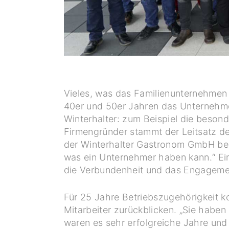
Vieles, was das Familienunternehmen W
40er und 50er Jahren das Unternehme
Winterhalter: zum Beispiel die beson
Firmengründer stammt der Leitsatz de
der Winterhalter Gastronom GmbH bekr
was ein Unternehmer haben kann.“ Ein
die Verbundenheit und das Engagemen
Für 25 Jahre Betriebszugehörigkeit k
Mitarbeiter zurückblicken. „Sie haben
waren es sehr erfolgreiche Jahre und 