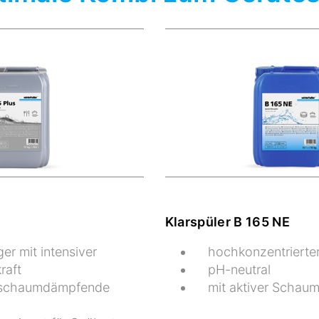
Klarspüler B 165 NE
ger mit intensiver
hochkonzentrierter
raft
pH-neutral
 schaumdämpfende
mit aktiver Scha