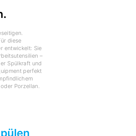
n.
seitigen.
ür diese
r entwickelt: Sie
beitsutensilien –
er Spülkraft und
quipment perfekt
empfindlichem
 oder Porzellan.
spülen