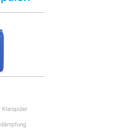
 Klarspüler
umdämpfung