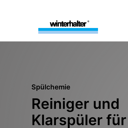
Spülchemie
Reiniger und
Klarspüler für