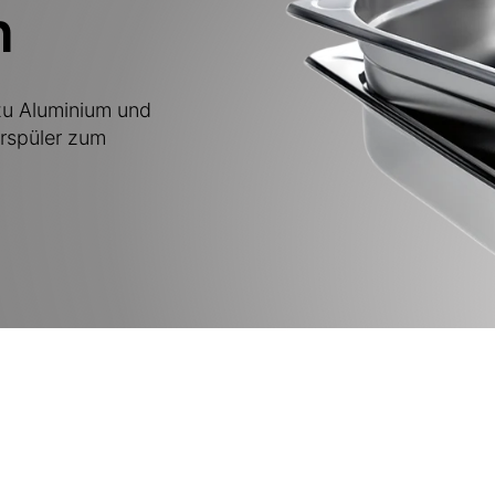
n
 zu Aluminium und
arspüler zum