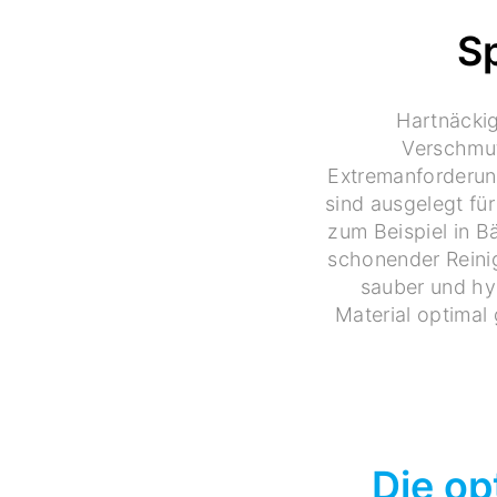
S
Hartnäckig
Verschmut
Extremanforderung
sind ausgelegt fü
zum Beispiel in B
schonender Reini
sauber und hyg
Material optimal 
Die op