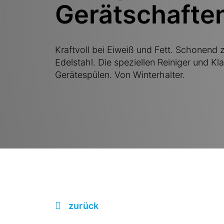
Gerätschafte
Kraftvoll bei Eiweiß und Fett. Schonend
Edelstahl. Die speziellen Reiniger und Kl
Gerätespülen. Von Winterhalter.
zurück