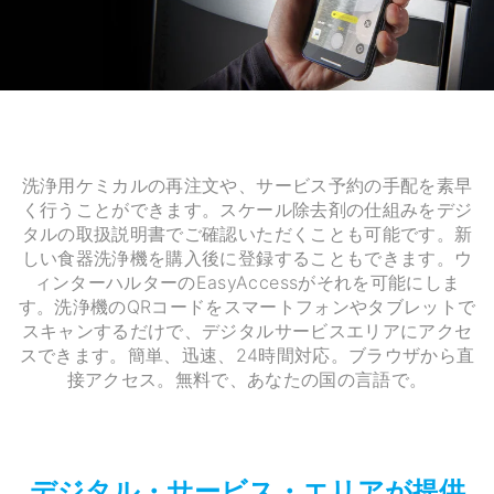
洗浄用ケミカルの再注文や、サービス予約の手配を素早
く行うことができます。スケール除去剤の仕組みをデジ
タルの取扱説明書でご確認いただくことも可能です。新
しい食器洗浄機を購入後に登録することもできます。ウ
ィンターハルターのEasyAccessがそれを可能にしま
す。洗浄機のQRコードをスマートフォンやタブレットで
スキャンするだけで、デジタルサービスエリアにアクセ
スできます。簡単、迅速、24時間対応。ブラウザから直
接アクセス。無料で、あなたの国の言語で。
デジタル・サービス・エリアが提供