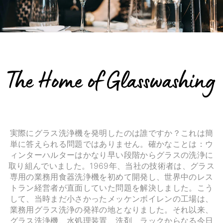
実際にグラス洗浄機を発明したのは誰ですか？これは簡
単に答えられる問題ではありません。確かなことは：ウ
ィンターハルターはかなり早い段階からグラスの洗浄に
取り組んでいました。1969年、当社の技術者は、グラス
専用の業務用食器洗浄機を初めて開発し、世界中のレス
トラン経営者が直面していた問題を解決しました。こう
して、当時まだ小さかったメッケンボイレンの工場は、
業務用グラス洗浄の発祥の地となりました。それ以来、
グラス洗浄機、水処理装置、洗剤、ラックからなる今日