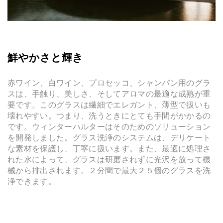
鮮やかさと輝き
赤ワイン、白ワイン、プロセッコ、シャンパン用のグラ
スは、手触り、美しさ、そしてアロマの最適な成熟が重
要です。このグラスは繊細でエレガント、薄型で扱いも
壊れやすい。つまり、洗うときにとても手間がかかるの
です。ウィンターハルターはそのためのソリューション
を開発しました。グラス洗浄のシステムは、デリケート
な素材を保護し、丁寧に扱います。また、最適に処理さ
れた水によって、グラスは研磨されずに光沢を放って機
械から排出されます。２分間で最大２５個のグラスを洗
浄できます。