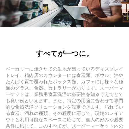
すべてが一つに。
ベーカリーに焼きたての生地が残っているディスプレイ
トレイ、精肉店のカウンターには食器類、ボウル、油や
たんぱく質で覆われたボックス類、カフェには様々な種
類のグラス、食器、カトラリーがあります。スーパーマ
ーケットは、業務用食器洗浄の必要性を知るうえでとて
も良い例といえます。また、特定の用途に合わせて専門
的な食器洗浄ソリューションを設定できます。汚れてい
る食器、汚れの種類、その程度に応じて、現場のレイア
ウトと利用可能なスペースに応じて、個人の好みや必要
条件に応じて、このすべてが、スーパーマーケット内の