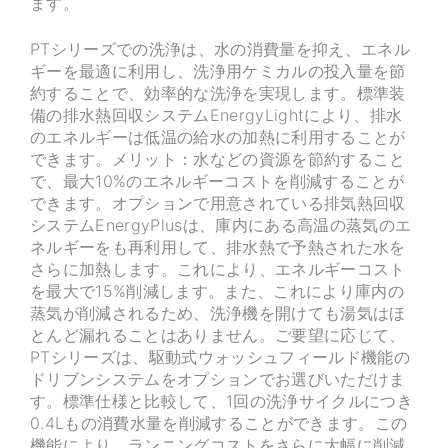
ます。
PTシリーズでの洗浄は、水の消費量を抑え、エネル
ギーを最適に利用し、洗浄用ケミカルの投入量を節
約することで、効率的な洗浄を実現します。標準装
備の排水熱回収システムEnergyLightにより、排水
のエネルギーは低温の給水の加熱に利用することが
できます。メリット：水などの資源を節約すること
で、最大10%のエネルギーコストを削減することが
できます。オプションで用意されている排気熱回収
システムEnergyPlusは、庫内にある高温の蒸気のエ
ネルギーをも再利用して、排水熱で予熱された水を
さらに加熱します。これにより、エネルギーコスト
を最大で15%削減します。また、これにより庫内の
蒸気が削減されるため、洗浄機を開けても湯気はほ
とんど漏れることはありません。ご要望に応じて、
PTシリーズは、駆動式ウォッシュフィールド機能の
ドリブンシステムをオプションでお選びいただけま
す。標準仕様と比較して、1回の洗浄サイクルにつき
0.4Lもの消費水量を削減することができます。この
機能により、ランニングコストをさらに大幅に削減