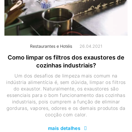
Restaurantes e Hotéis
26.04.2021
Como limpar os filtros dos exaustores de
cozinhas industriais?
Um dos desafios de limpeza mais comum na
indústria alimentícia é, sem dúvida, limpar os filtros
do exaustor. Naturalmente, os exaustores são
essenciais para o bom funcionamento das cozinhas
industriais, pois cumprem a função de eliminar
gorduras, vapores, odores e os demais produtos da
cocção com calor.
mais detalhes