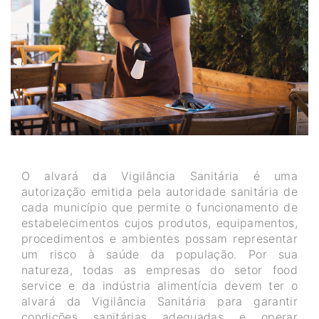
O alvará da Vigilância Sanitária é uma
autorização emitida pela autoridade sanitária de
cada município que permite o funcionamento de
estabelecimentos cujos produtos, equipamentos,
procedimentos e ambientes possam representar
um risco à saúde da população. Por sua
natureza, todas as empresas do setor food
service e da indústria alimentícia devem ter o
alvará da Vigilância Sanitária para garantir
condições sanitárias adequadas e operar