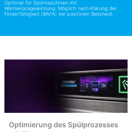
Optional für Spülmaschinen mit
Wärmerückgewinnung. Möglich nach Klärung der
Förderfähigkeit (BAFA) bei positivem Bescheid.
Optimierung des Spülprozesses