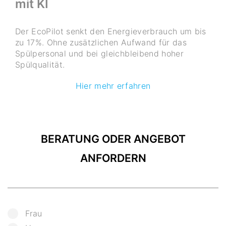
mit KI
Der EcoPilot senkt den Energieverbrauch um bis
zu 17%. Ohne zusätzlichen Aufwand für das
Spülpersonal und bei gleichbleibend hoher
Spülqualität.
Hier mehr erfahren
BERATUNG ODER ANGEBOT
ANFORDERN
Frau