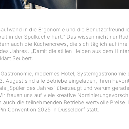
ngsaufwand in die Ergonomie und die Benutzerfreundli
beit in der Spülküche hart.“ Das wissen nicht nur Ru
rn auch die Küchencrews, die sich täglich auf ihre 
 des Jahres“. „Damit die stillen Helden aus dem Hin
klärt Seubert.
e Gastronomie, modernes Hotel, Systemgastronomie 
 August sind alle Betriebe eingeladen, ihren Favori
 als „Spüler des Jahres“ überzeugt und warum gerade 
„Wir freuen uns auf viele kreative Nominierungsvorsc
 auch die teilnehmenden Betriebe wertvolle Preise.
 Pin.Convention 2025 in Düsseldorf statt.