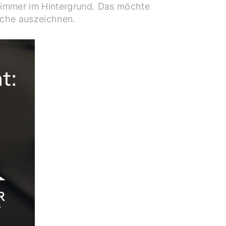
u immer im Hintergrund. Das möchte
üche auszeichnen.