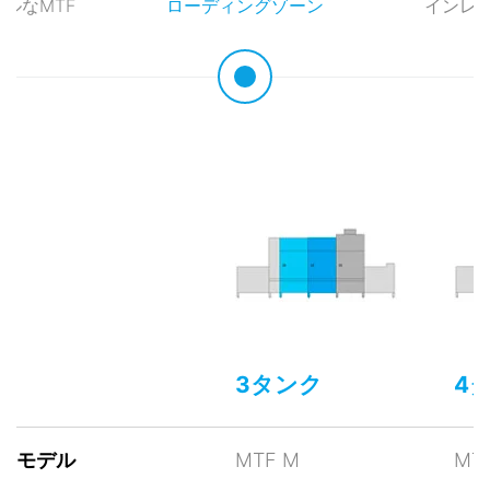
ルなMTF
ローディングゾーン
インレ
3タンク
4
モデル
MTF M
MTF