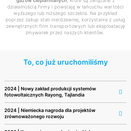
gazów cieplarnianych
, które są związane z
działalnością firmy i powstają w łańcuchu wartości
wyższego lub niższego szczebla. Na przykład
poprzez zakup stali nierdzewnej, korzystanie z usług
zewnętrznych firm transportowych lub eksploatację
zmywarek przez naszych klientów.
To, co już uruchomiliśmy
2024 | Nowy zakład produkcji systemów
fotowoltaicznych Rayong, Tajlandia
2024 | Niemiecka nagroda dla projektów
zrównoważonego rozwoju