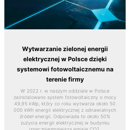
Wytwarzanie zielonej energii
elektrycznej w Polsce dzięki
systemowi fotowoltaicznemu na
terenie firmy
W 2022 r. w naszym oddziale w Polsce
zainstalowano system fotowoltaiczny o mocy
49,95 kWp, który co roku wytwarza około 50
000 kWh energii elektrycznej z odnawialnych
źródeł energii. Odpowiada to około 50%
zużycia energii elektrycznej w budynku
iznaczniezmniejsza emisję CO2.