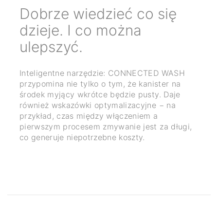
Rozpoznawan
eć co się
problemów. N
można
prawdziwym 
CONNECTED WASH nadz
e: CONNECTED WASH
zmywania: Gdy maszyna
ym, że kanister na
krytyczny, Ty lub upowa
ędzie pusty. Daje
osoba otrzyma wiadomo
malizacyjne − na
na smartfon lub tablet. 
włączeniem a
automatycznie.
wanie jest za długi,
e koszty.