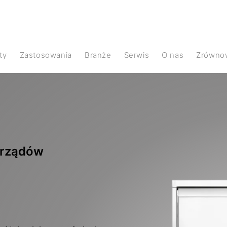
ty
Zastosowania
Branże
Serwis
O nas
Zrówno
yrządów