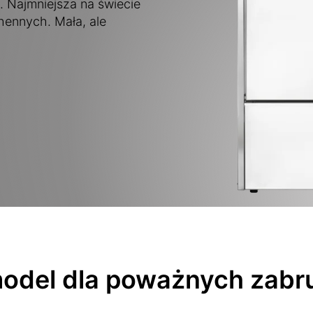
 Najmniejsza na świecie
ennych. Mała, ale
odel dla poważnych zabr