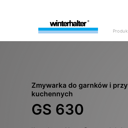
Produk
Zmywarka do garnków i prz
kuchennych
GS 630