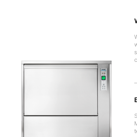
W
w
s
c
S