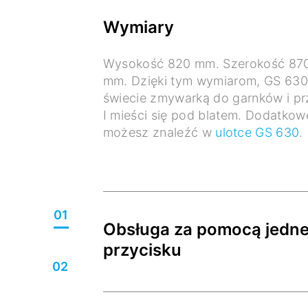
Wymiary
Wysokość 820 mm. Szerokość 87
mm. Dzięki tym wymiarom, GS 630 
świecie zmywarką do garnków i p
I mieści się pod blatem. Dodatko
możesz znaleźć w
ulotce GS 630
.
01
Obsługa za pomocą jedn
przycisku
02