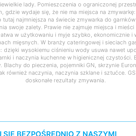
iewielkie lady. Pomieszczenia o ograniczonej przest
, gdzie wydaje się, że nie ma miejsca na zmywarkę
To tutaj najmniejsza na świecie zmywarka do garnkó
a swoje zalety. Prawie nie zajmuje miejsca i mieści
 łatwa w użytkowaniu i myje szybko, ekonomicznie i
epach mięsnych. W branży cateringowej i sieciach g
: dzięki wysokiemu ciśnieniu wody usuwa nawet up
rnki i naczynia kuchenne w higienicznej czystości.
zy. Blachy do pieczenia, pojemniki GN, skrzynie Eur
 Jak również naczynia, naczynia szklane i sztućce. G
doskonałe rezultaty zmywania.
 SIĘ BEZPOŚREDNIO Z NASZYMI