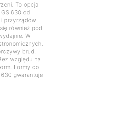
rzeni. To opcja
: GS 630 od
w i przyrządów
 się również pod
 wydajnie. W
astronomicznych.
orczywy brud,
 Bez względu na
onorm. Formy do
S 630 gwarantuje