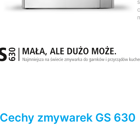
s
c
Cechy zmywarek GS 630