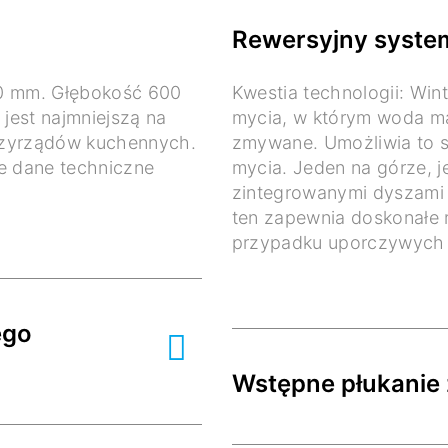
Rewersyjny syste
0 mm. Głębokość 600
Kwestia technologii: Win
jest najmniejszą na
mycia, w którym woda m
rzyrządów kuchennych.
zmywane. Umożliwia to 
we dane techniczne
mycia. Jeden na górze, j
zintegrowanymi dyszami
ten zapewnia doskonałe 
przypadku uporczywych 
ego
Wstępne płukanie