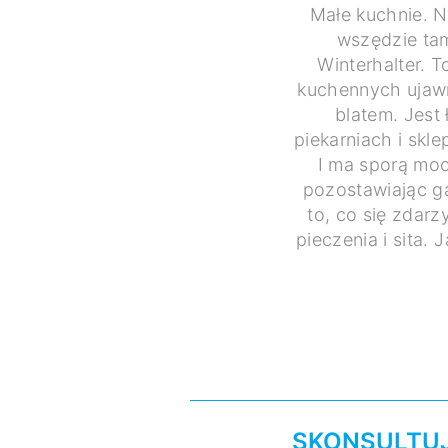
Małe kuchnie. N
wszędzie tam
Winterhalter. 
kuchennych ujawni
blatem. Jest
piekarniach i skl
I ma sporą moc
pozostawiając ga
to, co się zdar
pieczenia i sita.
SKONSULTUJ