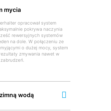
m mycia
terhalter opracował system
aksymalnie pokrywa naczynia
sześć rewersyjnych systemów
eden na dole. W połączeniu ze
 myjącymi o dużej mocy, system
rezultaty zmywania nawet w
zabrudzeń.
 zimną wodą