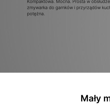
Kompaktowa. Mocna. Prosta w obsłudze.
zmywarka do garnków i przyrządów kuch
potężna.
Mały m