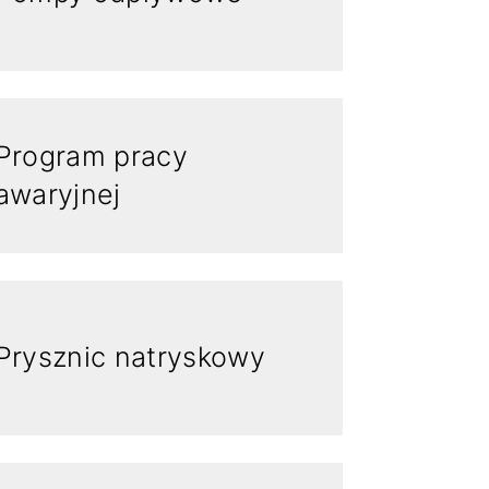
Program pracy
awaryjnej
Prysznic natryskowy