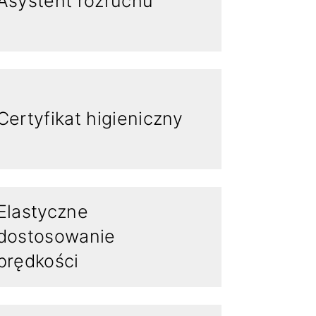
Asystent rozruchu
Certyfikat higieniczny
Elastyczne
dostosowanie
prędkości