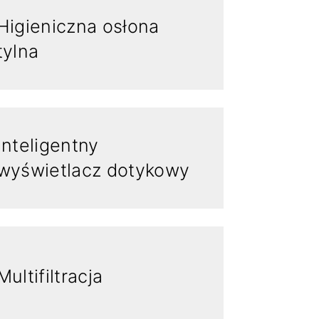
Higieniczna osłona
tylna
Inteligentny
wyświetlacz dotykowy
Multifiltracja