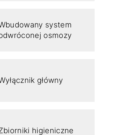
Wbudowany system
odwróconej osmozy
Wyłącznik główny
Zbiorniki higieniczne