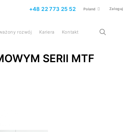
+48 22 773 25 52
Zaloguj
Poland
ważony rozwój
Kariera
Kontakt
MOWYM SERII MTF