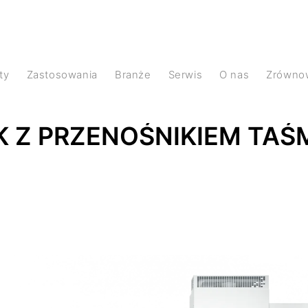
ty
Zastosowania
Branże
Serwis
O nas
Zrówno
 Z PRZENOŚNIKIEM TAŚ