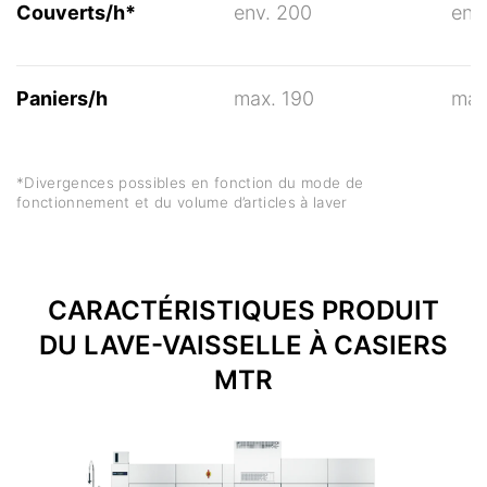
Couverts/h*
env. 200
env
Paniers/h
max. 190
max
*Divergences possibles en fonction du mode de
fonctionnement et du volume d’articles à laver
CARACTÉRISTIQUES PRODUIT
DU LAVE-VAISSELLE À CASIERS
MTR