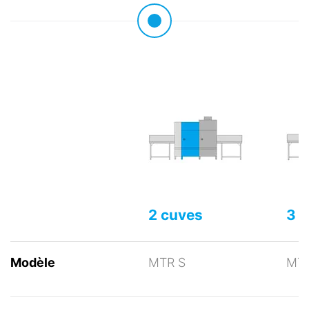
2 cuves
3 
Modèle
MTR S
MT