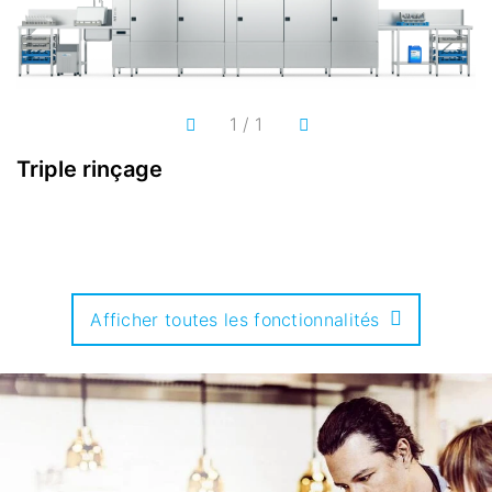
1
/
1
Triple rinçage
A
v
Afficher toutes les fonctionnalités