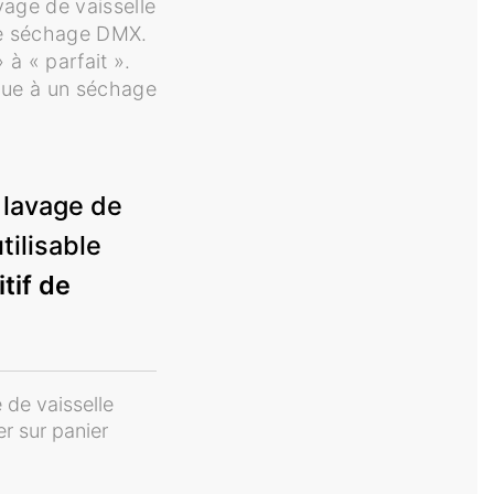
vage de vaisselle
 de séchage DMX.
 à « parfait ».
ique à un séchage
lavage de
tilisable
tif de
 de vaisselle
er sur panier