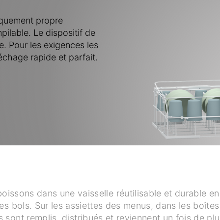
niquement propre
lable. Le dispositif de
le. Pour les exigences les
échage rapide et parfait.
boissons dans une vaisselle réutilisable et durable e
es bols. Sur les assiettes des menus, dans les boîtes
s sont remplis, distribués et reviennent un fois de plu