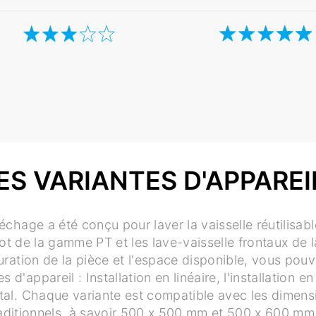
ES VARIANTES D'APPAREI
séchage a été conçu pour laver la vaisselle réutilisab
pot de la gamme PT et les lave-vaisselle frontaux de
uration de la pièce et l'espace disponible, vous pouv
es d'appareil : Installation en linéaire, l'installation en
al. Chaque variante est compatible avec les dimens
aditionnels, à savoir 500 x 500 mm et 500 x 600 mm