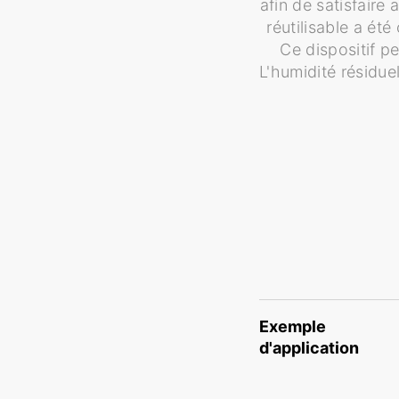
afin de satisfaire
réutilisable a ét
Ce dispositif p
L'humidité résidue
Exemple
d'application