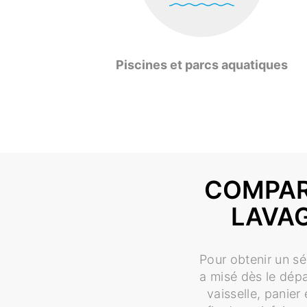
Piscines et parcs aquatiques
COMPAR
LAVAG
Pour obtenir un sé
a misé dès le dépa
vaisselle, panier