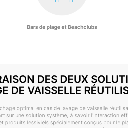
Bars de plage et Beachclubs
AISON DES DEUX SOLUT
E DE VAISSELLE RÉUTILI
chage optimal en cas de lavage de vaisselle réutilisa
rt sur une solution système, à savoir l'interaction ef
 et produits lessiviels spécialement conçus pour le pla