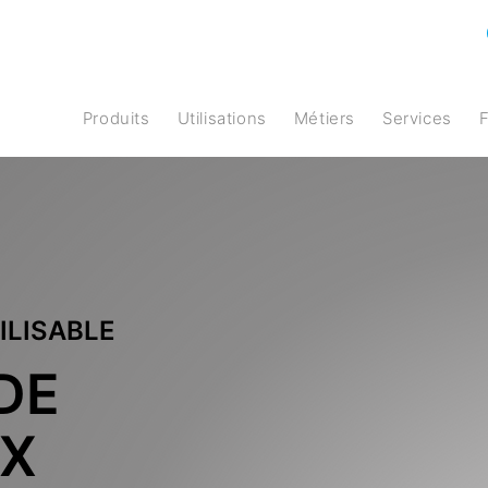
Produits
Utilisations
Métiers
Services
ILISABLE
DE
X