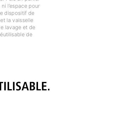
 ni l’espace pour
e dispositif de
et la vaisselle
de lavage et de
éutilisable de