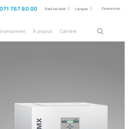
071 767 80 00
Connexion
Switzerland
Langue
Financement
À propos
Carrière