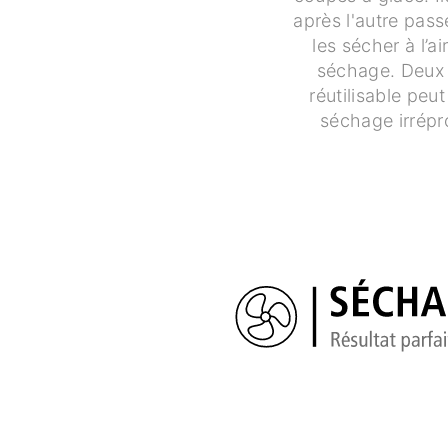
après l'autre pass
les sécher à l’a
séchage. Deux m
réutilisable peu
séchage irrépr