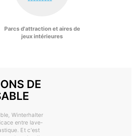
Parcs d'attraction et aires de
jeux intérieures
IONS DE
SABLE
ble, Winterhalter
ficace entre lave-
stique. Et c'est