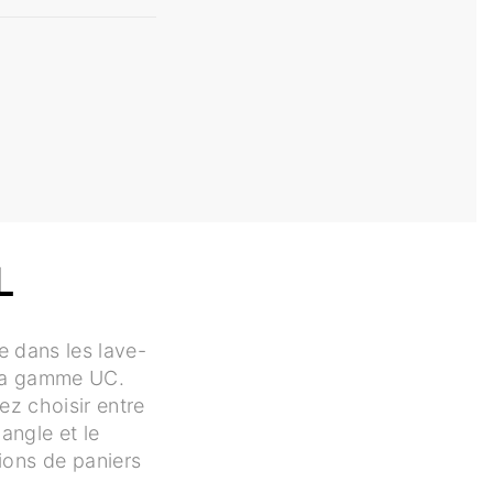
L
le dans les lave-
 la gamme UC.
ez choisir entre
 angle et le
ions de paniers
.