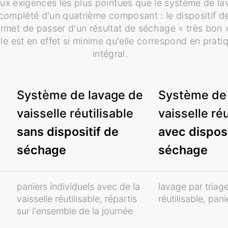
 aux exigences les plus pointues que le système de la
é complété d'un quatrième composant : le dispositif
ermet de passer d'un résultat de séchage « très bon »
lle est en effet si minime qu'elle correspond en prat
intégral.
Système de lavage de
Système de 
vaisselle réutilisable
vaisselle réu
sans dispositif de
avec disposi
séchage
séchage
paniers individuels avec de la
lavage par triage
vaisselle réutilisable, répartis
réutilisable, pani
sur l'ensemble de la journée