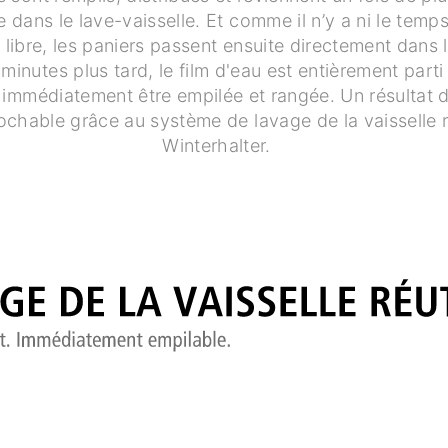
e dans le lave-vaisselle. Et comme il n’y a ni le temps
ir libre, les paniers passent ensuite directement dans l
inutes plus tard, le film d'eau est entièrement parti 
t immédiatement être empilée et rangée. Un résultat 
ochable grâce au système de lavage de la vaisselle r
Winterhalter.