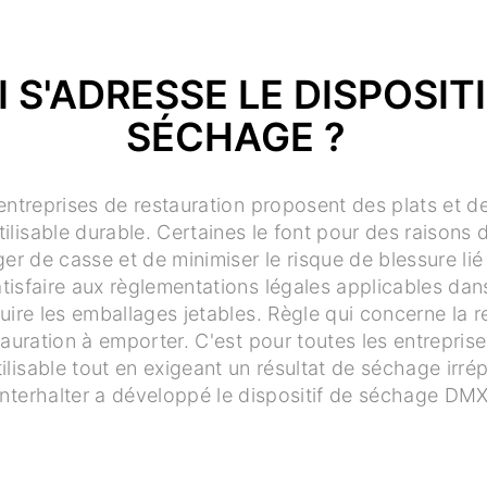
I S'ADRESSE LE DISPOSITI
SÉCHAGE ?
entreprises de restauration proposent des plats et 
tilisable durable. Certaines le font pour des raisons d
ger de casse et de minimiser le risque de blessure lié
atisfaire aux règlementations légales applicables d
uire les emballages jetables. Règle qui concerne la re
tauration à emporter. C'est pour toutes les entreprise
utilisable tout en exigeant un résultat de séchage irr
nterhalter a développé le dispositif de séchage DMX