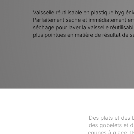
Vaisselle réutilisable en plastique hygié
Parfaitement sèche et immédiatement empi
séchage pour laver la vaisselle réutilisab
plus pointues en matière de résultat de s
Des plats et des 
des gobelets et d
coupes à glace. Il