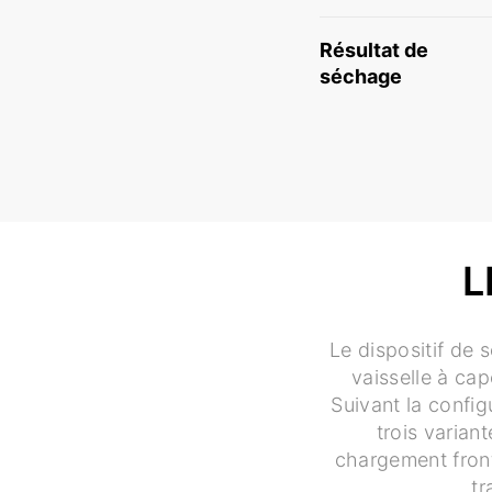
Résultat de
séchage
L
Le dispositif de 
vaisselle à ca
Suivant la config
trois variant
chargement front
tr