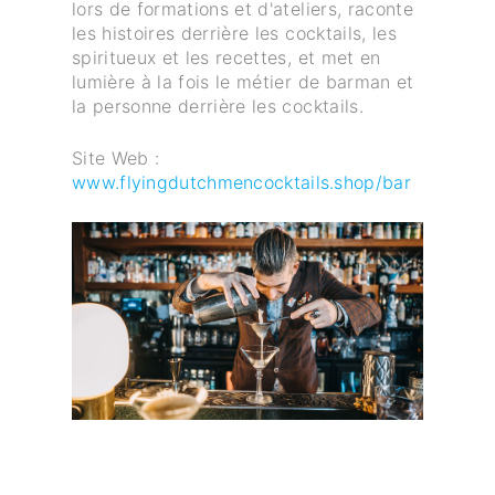
lors de formations et d'ateliers, raconte
les histoires derrière les cocktails, les
spiritueux et les recettes, et met en
lumière à la fois le métier de barman et
la personne derrière les cocktails.
Site Web :
www.flyingdutchmencocktails.shop/bar