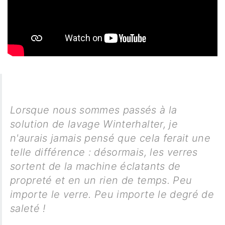
Lorsque nous sommes passés à la
solution de lavage Winterhalter, je
n'aurais jamais pensé que cela ferait une
telle différence : désormais, les verres
sortent de la machine éclatants de
propreté et en un rien de temps. Peu
importe le verre. Peu importe le degré de
saleté !