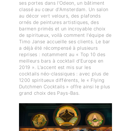
ses portes dans l'Odeon, un bâtiment
classé au cœur d'Amsterdam. Un salon
au décor vert velours, des plafonds
ornés de peintures artistiques, des
barmen primés et un incroyable choix
de spiritueux, voilà comment l'équipe de
Timo Janse accueille ses clients. Le bar
a déjà été récompensé à plusieurs
reprises : notamment au « Top 10 des
meilleurs bars à cocktail d’Europe en
2019 ». L'accent est mis sur les
cocktails néo-classiques : avec plus de
1200 spiritueux différents, le « Flying
Dutchmen Cocktails » offre ainsi le plus
grand choix des Pays-Bas.