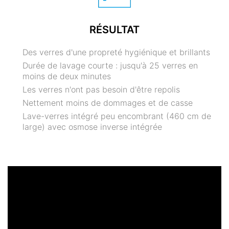
RÉSULTAT
Des verres d'une propreté hygiénique et brillants
Durée de lavage courte : jusqu'à 25 verres en
moins de deux minutes
Les verres n'ont pas besoin d'être repolis
Nettement moins de dommages et de casse
Lave-verres intégré peu encombrant (460 cm de
large) avec osmose inverse intégrée