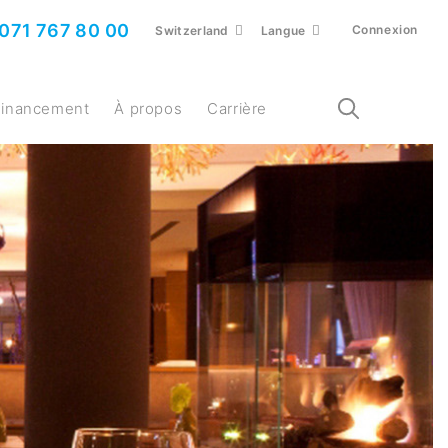
071 767 80 00
Connexion
Switzerland
Langue
Financement
À propos
Carrière