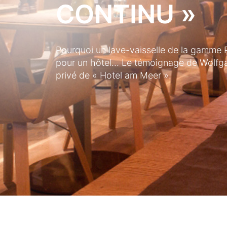
CONTINU »
Pourquoi un lave-vaisselle de la gamme PT
pour un hôtel... Le témoignage de Wolfg
privé de « Hotel am Meer ».