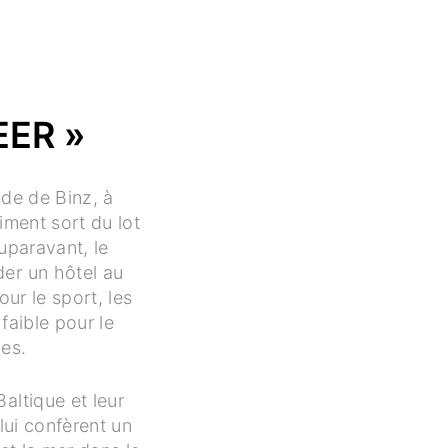
EER »
de de Binz, à
timent sort du lot
uparavant, le
der un hôtel au
ur le sport, les
 faible pour le
les.
altique et leur
lui confèrent un