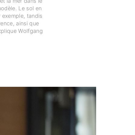
et la mer dans le
modèle. Le sol en
r exemple, tandis
rence, ainsi que
explique Wolfgang