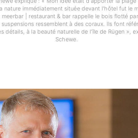
hewe explique : « Mon idée était d'apporter la plage 
La nature immédiatement située devant l'hôtel fut le 
 meerbar | restaurant & bar rappelle le bois flotté pa
 suspensions ressemblent à des coraux. Ils font réfé
 détails, à la beauté naturelle de l'île de Rügen », 
Schewe.