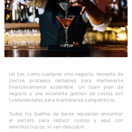
Un bar, como cualquier otro negocio, necesita de
ciertos procesos rentables para mantenerse
financieramente sostenible. Un buen plan de
negocio y una excelente gestión de costes son
fundamentales para mantenerse competitivos.
Todos los dueños de bares necesitan encontrar
el secreto para reducir costos y aquí con
sencillos trucos, lo van descubrir.