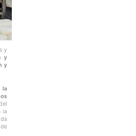
s y
a y
n y
 la
pos
del
 la
ada
 de