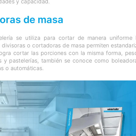
idades y capacidad.
doras de masa
lería se utiliza para cortar de manera uniforme 
s divisoras o cortadoras de masa permiten estandari
logra cortar las porciones con la misma forma, pes
s y pastelerías, también se conoce como boleador
as o automáticas.