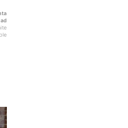
nta
dad
ite
ble