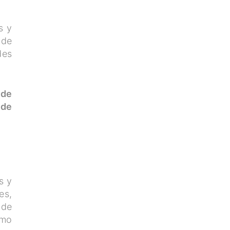
s y
 de
des
 de
 de
s y
es,
 de
omo