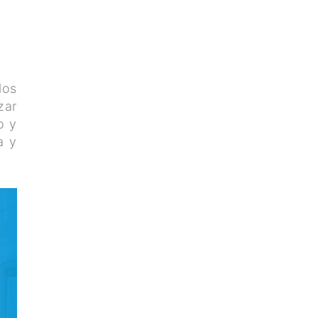
los
zar
o y
a y