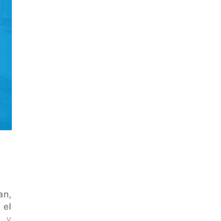
an,
 el
a y