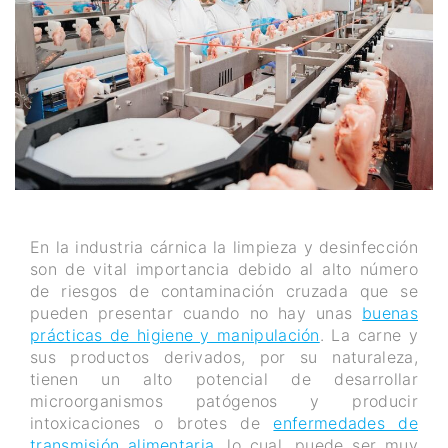
En la industria cárnica la limpieza y desinfección
son de vital importancia debido al alto número
de riesgos de contaminación cruzada que se
pueden presentar cuando no hay unas
buenas
prácticas de higiene y manipulación
. La carne y
sus productos derivados, por su naturaleza,
tienen un alto potencial de desarrollar
microorganismos patógenos y producir
intoxicaciones o brotes de
enfermedades de
transmisión alimentaria
, lo cual, puede ser muy